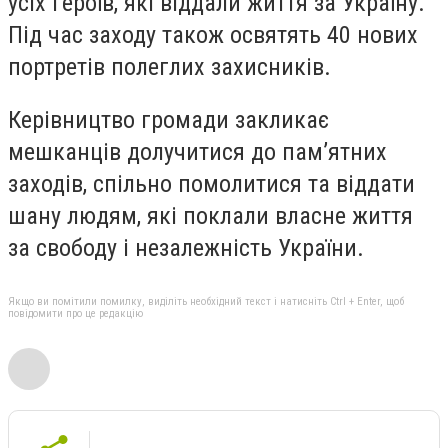
усіх Героїв, які віддали життя за Україну.
Під час заходу також освятять 40 нових
портретів полеглих захисників.
Керівництво громади закликає
мешканців долучитися до пам’ятних
заходів, спільно помолитися та віддати
шану людям, які поклали власне життя
за свободу і незалежність України.
Якщо ви помітили помилку, виділіть необхідний текст і натисніть Ctrl + Enter, щоб
повідомити про це редакцію