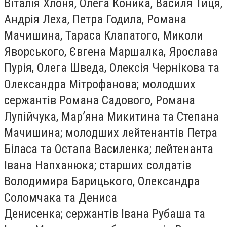
Віталія Хлоня, Олега Коника, Василя Тиця,
Андрія Леха, Петра Годила, Романа
Мачишина, Тараса Клапатого, Миколи
Яворського, Євгена Маршалка, Ярослава
Пурія, Олега Шведа, Олексія Чернікова та
Олександра Мітрофанова; молодших
сержантів Романа Садового, Романа
Лупійчука, Мар’яна Микитина та Степана
Мачишина; молодших лейтенантів Петра
Біласа та Остапа Василенка; лейтенанта
Івана Напханюка; старших солдатів
Володимира Барицького, Олександра
Соломчака та Дениса
Денисенка; сержантів Івана Рубаша та