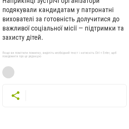
Наприкінці зустрічі організатори
подякували кандидатам у патронатні
вихователі за готовність долучитися до
важливої соціальної місії — підтримки та
захисту дітей.
Якщо ви помітили помилку, виділіть необхідний текст і натисніть Ctrl + Enter, щоб
повідомити про це редакцію