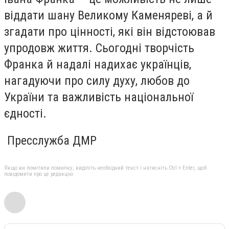
віддати шану Великому Каменяреві, а й
згадати про цінності, які він відстоював
упродовж життя. Сьогодні творчість
Франка й надалі надихає українців,
нагадуючи про силу духу, любов до
України та важливість національної
єдності.
Пресслужба ДМР
Якщо ви помітили помилку, виділіть необхідний текст і натисніть Ctrl + Enter, щоб
повідомити про це редакцію