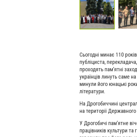
Сьогодні минає 110 років
публіциста, перекладача, 
проходять пам’ятні захо
українців линуть саме на
минули його юнацькі рок
літератури.
На Дрогобиччині централ
на території Державного
У Дрогобичі пам’ятне віч
працівників культури та 