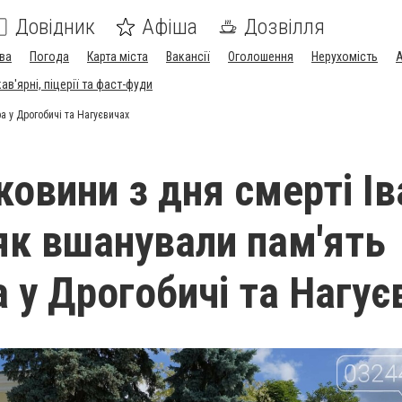
Довідник
Афіша
Дозвілля
ва
Погода
Карта міста
Вакансії
Оголошення
Нерухомість
А
в'ярні, піцерії та фаст-фуди
а у Дрогобичі та Нагуєвичах
ковини з дня смерті І
як вшанували пам'ять
 у Дрогобичі та Нагує