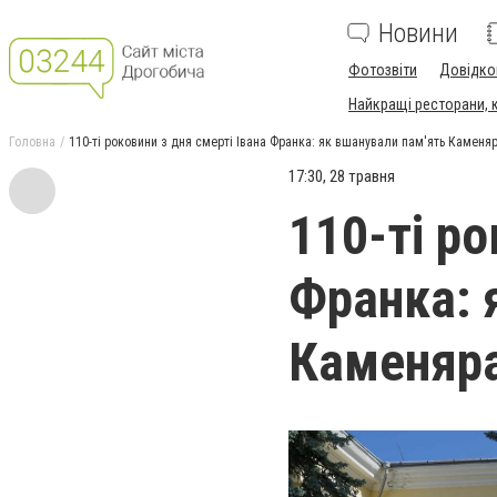
Новини
Фотозвіти
Довідко
Найкращі ресторани, ка
Головна
110-ті роковини з дня смерті Івана Франка: як вшанували пам'ять Каменяр
17:30, 28 травня
110-ті ро
Франка: 
Каменяра