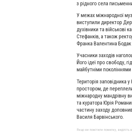
з рідного села письменн
У межах міжнародної муз
виступили директор Держ
духівники та військові к
Стефанків, а також рект
Франка Валентина Бодак т
Учасники заходів наголо
Його ідеї про свободу, г
майбутніми поколіннями 
Територія заповідника у 
простором, де переплели
міжнародну мандрівну ви
та куратора Юрія Роман
частину заходу доповнив
Василя Барвінського.
Якщо ви помітили помилку, виділіть нео