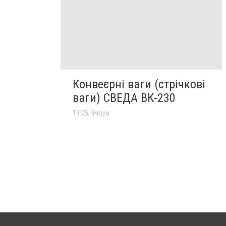
Конвеєрні ваги (стрічкові
ваги) СВЕДА ВК-230
13:05, Вчора