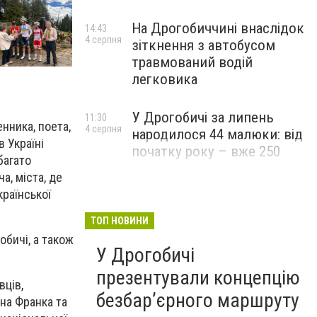
На Дрогобиччині внаслідок
14:43
4 серпня
зіткнення з автобусом
травмований водій
легковика
У Дрогобичі за липень
11:30
нника, поета,
4 серпня
народилося 44 малюки: від
в Україні
початку року – вже 250
багато
а, міста, де
країнської
ТОП НОВИНИ
обичі, а також
У Дрогобичі
презентували концепцію
вців,
безбар’єрного маршруту
ана Франка та