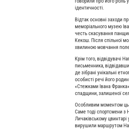
говорили про його роль у
ідентичності.
Відтак основні заходи п
меморіального музею Іва
честь скасування панщин
Кекош. Після спільної м
хвилиною мовчання полег
Крім того, відвідувачі 
письменника, відвідавши
де зібрані унікальні етн
особисті речі його родин
«Стежками Івана Франка»
спадщини, залишеної се
Особливим моментом цьог
Саме тоді спортсмени з 
Личаківському цвинтарі 
вирушили маршрутом Наг