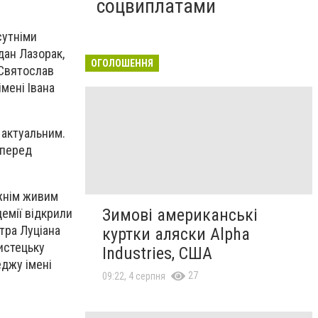
соцвиплатами
сутніми
дан Лазорак,
ОГОЛОШЕННЯ
 Святослав
мені Івана
 актуальним.
 перед
вжнім живим
Зимові американські
емії відкрили
тра Луціана
куртки аляски Alpha
истецьку
Industries, США
джу імені
27
09:22, 4 серпня