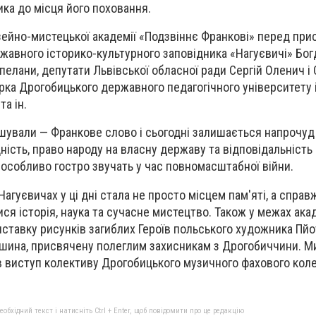
ика до місця його поховання.
ейно-мистецької академії «Подзвіннє Франкові» перед при
авного історико-культурного заповідника «Нагуєвичі» Бог
апелани, депутати Львівської обласної ради Сергій Оленич і
орка Дрогобицького державного педагогічного університету і
а ін.
шували — Франкове слово і сьогодні залишається напрочуд
ідність, право народу на власну державу та відповідальність
особливо гостро звучать у час повномасштабної війни.
Нагуєвичах у ці дні стала не просто місцем пам'яті, а спра
ся історія, наука та сучасне мистецтво. Також у межах акад
ставку рисунків загиблих Героїв польського художника Пйо
ишина, присвячену полеглим захисникам з Дрогобиччини. М
 виступ колективу Дрогобицького музичного фахового коле
бхідний текст і натисніть Ctrl + Enter, щоб повідомити про це редакцію