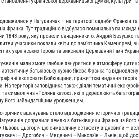
 становленні української державницької думки, культури та
родовжилися у Нагуєвичах — на території садиби Франків та
на Франка. Тут традиційно відбулася поминальна панахида б
и 1848 року, яку провели священники о. Андрій Безушко та
олитви учасники поклали квіти до пам’ятника Каменяреві, 
лих українських Героїв та виконали Державний Гімн Україн
Нагуєвичів мали змогу глибше зануритися в атмосферу дитин
 автентичну батьківську кузню Якова Франка та відновлену
ографічні експонати Бойківщини, прижиттєві видання творів
и. На території заповідника також діяли тематичні екскурс
 та символічна «Поляна казок», які підкреслюють багатогра
лу його найвидатнішим уродженцем.
орічних вшанувань стало відродження історичної традиції
Нагуєвичів доправили землю з батьківщини Франка на його 
у Львові. Цьогоріч цю символічну естафету відновили — в
уєвичі – Дрогобич – Меденичі – Миколаїв – Львів, щоб до