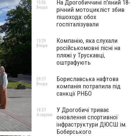
На Дрогобиччині п'яний 18-
15:56
Вчора
річний мотоцикліст збив
пішохода: обох
госпіталізували
Компанію, яка слухали
13:29
Вчора
російськомовні пісні на
пляжі у Трускавці,
оштрафують
Бориславська нафтова
09:37
Вчора
компанія потрапила під
санкції РНБО
У Дрогобичі триває
18:37
4 серпня
оновлення спортивної
інфраструктури ДЮСШ ім.
Боберського