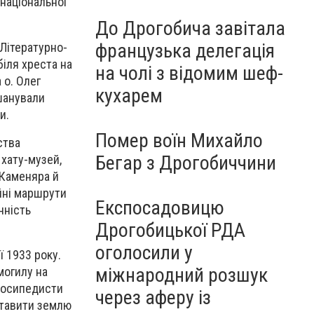
 національної
До Дрогобича завітала
французька делегація
 Літературно-
іля хреста на
на чолі з відомим шеф-
 о. Олег
кухарем
вшанували
и.
Помер воїн Михайло
ства
Бегар з Дрогобиччини
 хату-музей,
 Каменяра й
ійні маршрути
Експосадовицю
нність
Дрогобицької РДА
оголосили у
 1933 року.
міжнародний розшук
могилу на
елосипедисти
через аферу із
ставити землю