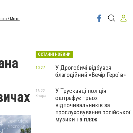
вто / Мото
ОСТАННІ НОВИНИ
вана
У Дрогобичі відбувся
10:27
благодійний «Вечір Героїв»
У Трускавці поліція
вичах
16:22
Вчора
оштрафує трьох
відпочивальників за
прослуховування російської
музики на пляжі