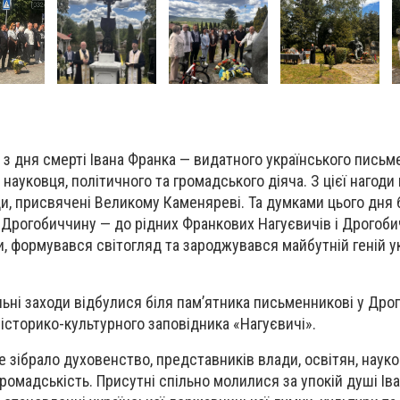
 з дня смерті Івана Франка — видатного українського письме
науковця, політичного та громадського діяча. З цієї нагоди 
ди, присвячені Великому Каменяреві. Та думками цього дня 
 Дрогобиччину — до рідних Франкових Нагуєвичів і Дрогобич
и, формувався світогляд та зароджувався майбутній геній у
ьні заходи відбулися біля пам’ятника письменникові у Дрог
 історико-культурного заповідника «Нагуєвичі».
е зібрало духовенство, представників влади, освітян, науко
громадськість. Присутні спільно молилися за упокій душі Ів