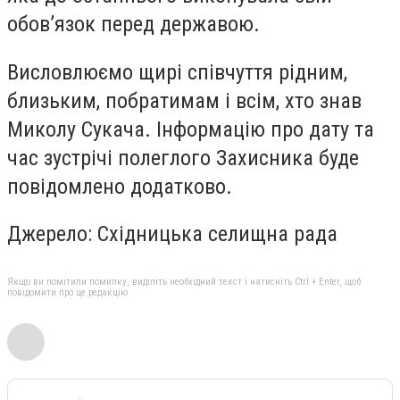
обов’язок перед державою.
Висловлюємо щирі співчуття рідним,
близьким, побратимам і всім, хто знав
Миколу Сукачa. Інформацію про дату та
час зустрічі полеглого Захисника буде
повідомлено додатково.
Джерело: Східницька селищна рада
Якщо ви помітили помилку, виділіть необхідний текст і натисніть Ctrl + Enter, щоб
повідомити про це редакцію