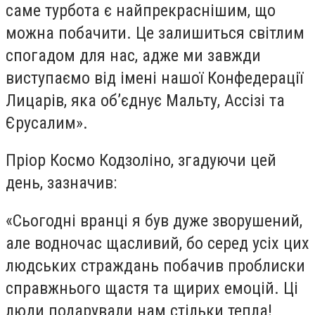
саме турбота є найпрекраснішим, що
можна побачити. Це залишиться світлим
спогадом для нас, адже ми завжди
виступаємо від імені нашої Конфедерації
Лицарів, яка об’єднує Мальту, Ассізі та
Єрусалим».
Пріор Космо Кодзоліно, згадуючи цей
день, зазначив:
«Сьогодні вранці я був дуже зворушений,
але водночас щасливий, бо серед усіх цих
людських страждань побачив проблиски
справжнього щастя та щирих емоцій. Ці
люди подарували нам стільки тепла!