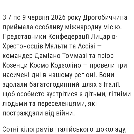
З 7 по 9 червня 2026 року Дрогобиччина
приймала особливу міжнародну місію.
Представники Конфедерації Лицарів-
Хрестоносців Мальти та Ассізі —
командер Даміано Томмазі та пріор
Козенци Космо Кодзоліно — провели три
насичені дні в нашому регіоні. Вони
здолали багатогодинний шлях з Італії,
щоб особисто зустрітися з дітьми, літніми
людьми та переселенцями, які
постраждали від війни.
Сотні кілограмів італійського шоколаду,