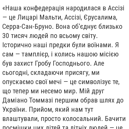
«Наша конфедерація народилася в Ассізі
— це Лицарі Мальти, Ассізі, Єрусалима,
Серра-Сан-Бруно. Вона об’єднує близько
30 тисяч людей по всьому світу.
Історично наші предки були воїнами. Я
сам — тамплієр, і колись нашою місією
був захист Гробу Господнього. Але
сьогодні, складаючи присягу, ми
опускаємо свої мечі — це символізує те,
що тепер ми несемо мир. Мій друг
Даміано Томмазі першим обрав шлях до
України. Прийом, який нам тут
влаштували, просто колосальний. Бачити
посмішки цих дітей та літніх людей — це