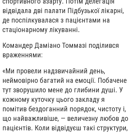
спортивного азарту. Потім делегація
відвідала дві палати Підбузької лікарні,
де поспілкувалася з пацієнтами на
стаціонарному лікуванні.
Командер Даміано Томмазі поділився
враженнями:
«Ми провели надзвичайний день,
неймовірно багатий на емоції. Побачене
тут зворушило мене до глибини душі. У
кожному куточку цього закладу я
помітив бездоганний порядок, чистоту і,
що найважливіше, — величезну любов до
пацієнтів. Коли відвідуєш такі структури,