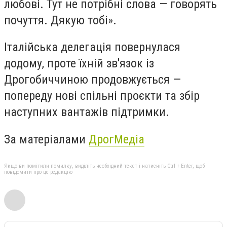
любові. Тут не потрібні слова — говорять
почуття. Дякую тобі».
Італійська делегація повернулася
додому, проте їхній зв'язок із
Дрогобиччиною продовжується —
попереду нові спільні проєкти та збір
наступних вантажів підтримки.
За матеріалами
ДрогМедіа
Якщо ви помітили помилку, виділіть необхідний текст і натисніть Ctrl + Enter, щоб
повідомити про це редакцію