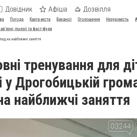
Довідник
Афіша
Дозвілля
ва
Погода
Карта міста
Вакансії
Оголошення
Нерухомість
А
в'ярні, піцерії та фаст-фуди
клад на найближчі заняття
вні тренування для ді
і у Дрогобицькій грома
на найближчі заняття