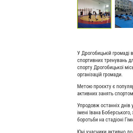
У Дрогобицькій громаді в
спортивних тренувань для
спорту Дрогобицької міс
організацій громади.
Метою проєкту є популяр
активних занять спортом 
Упродовж останніх днів 
імені Івана Боберського, 
боротьби на стадіоні Гім
Юні учасники активно до