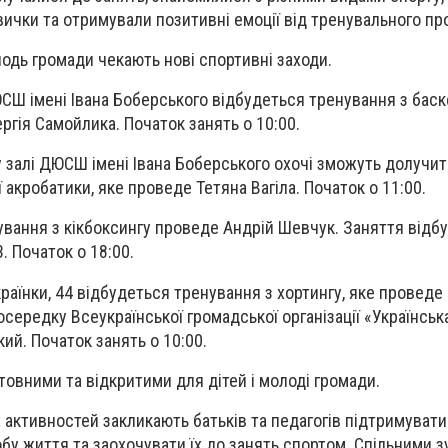
ички та отримували позитивні емоції від тренувального пр
лодь громади чекають нові спортивні заходи.
ДЮСШ імені Івана Боберського відбудеться тренування з баск
ргія Самойлика. Початок занять о 10:00.
 залі ДЮСШ імені Івана Боберського охочі зможуть долучи
 акробатики, яке проведе Тетяна Вагіла. Початок о 11:00.
ування з кікбоксингу проведе Андрій Шевчук. Заняття відб
. Початок о 18:00.
країнки, 44 відбудеться тренування з хортингу, яке проведе
осередку Всеукраїнської громадської організації «Українськ
ий. Початок занять о 10:00.
товними та відкритими для дітей і молоді громади.
 активностей закликають батьків та педагогів підтримуват
обу життя та заохочувати їх до занять спортом. Спільними 