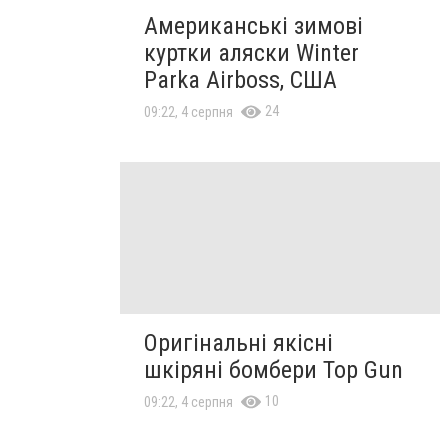
Американські зимові
куртки аляски Winter
Parka Airboss, США
24
09:22, 4 серпня
Оригінальні якісні
шкіряні бомбери Top Gun
10
09:22, 4 серпня