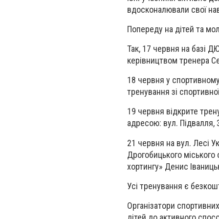
вдосконалювали свої нав
Попереду на дітей та мо
Так, 17 червня на базі 
керівництвом тренера Се
18 червня у спортивному
тренування зі спортивної
19 червня відкрите трен
адресою: вул. Підвалля, 3
21 червня на вул. Лесі У
Дрогобицького міського 
хортингу» Денис Іваницьк
Усі тренування є безкош
Організатори спортивних
дітей до активного спос