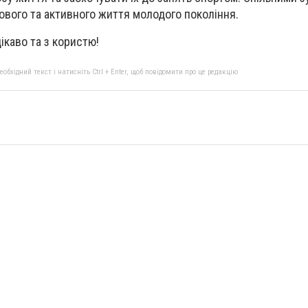
вого та активного життя молодого покоління.
цікаво та з користю!
бхідний текст і натисніть Ctrl + Enter, щоб повідомити про це редакцію