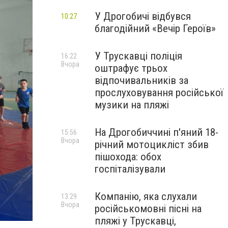
У Дрогобичі відбувся
10:27
благодійний «Вечір Героїв»
У Трускавці поліція
16:22
Вчора
оштрафує трьох
відпочивальників за
прослуховування російської
музики на пляжі
На Дрогобиччині п'яний 18-
15:56
Вчора
річний мотоцикліст збив
пішохода: обох
госпіталізували
Компанію, яка слухали
13:29
Вчора
російськомовні пісні на
пляжі у Трускавці,