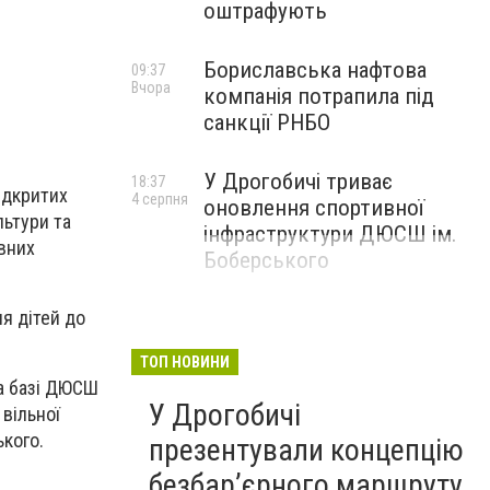
оштрафують
Бориславська нафтова
09:37
Вчора
компанія потрапила під
санкції РНБО
У Дрогобичі триває
18:37
відкритих
4 серпня
оновлення спортивної
льтури та
інфраструктури ДЮСШ ім.
ивних
Боберського
я дітей до
ТОП НОВИНИ
на базі ДЮСШ
У Дрогобичі
 вільної
ького.
презентували концепцію
безбар’єрного маршруту