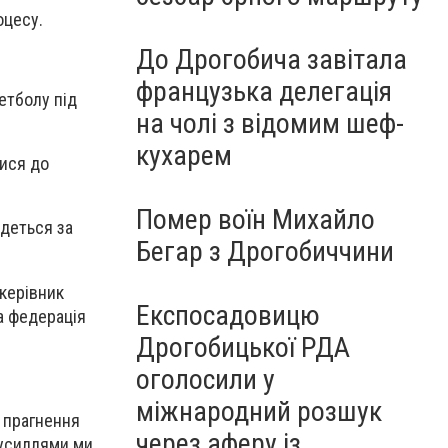
оцесу.
До Дрогобича завітала
французька делегація
етболу під
на чолі з відомим шеф-
кухарем
тися до
Помер воїн Михайло
удеться за
Бегар з Дрогобиччини
 керівник
Експосадовицю
а федерація
Дрогобицької РДА
оголосили у
міжнародний розшук
и прагнення
через аферу із
зусиллями ми