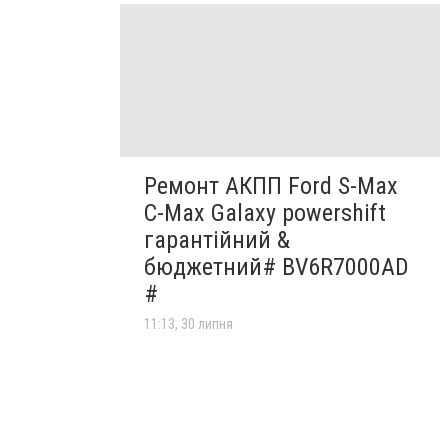
Ремонт АКПП Ford S-Max
C-Max Galaxy powershift
гарантійний &
бюджетний# BV6R7000AD
#
11:13, 30 липня