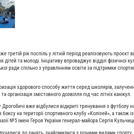
же третій рік поспіль у літній період реалізовують проєкт 
 дітей та молоді. Ініціативу впроваджує відділ фізичної ку
ької ради спільно з управлінням освіти за підтримки спорт
изація здорового способу життя серед школярів, залученн
та організація змістовного дозвілля під час літніх канікул.
у Дрогобичі вже відбулися відкриті тренування з футболу 
з боксу на території спортивного клубу «Колізей», а також із
назії №5 імені Героя України генерал-майора Сергія Кульчиц
лучалися до занять, знайомилися з різними видами спорту,