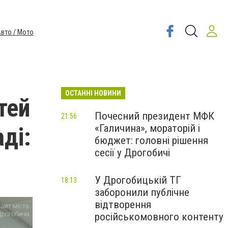
вто / Мото
ОСТАННІ НОВИНИ
тей
Почесний президент МФК
21:56
«Галичина», мораторій і
ді:
бюджет: головні рішення
сесії у Дрогобичі
У Дрогобицькій ТГ
18:13
заборонили публічне
відтворення
російськомовного контенту