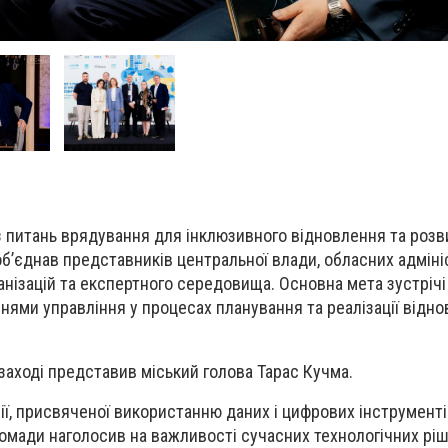
 з питань врядування для інклюзивного відновлення та розв
об’єднав представників центральної влади, обласних адміні
анізацій та експертного середовища. Основна мета зустріч
внями управління у процесах планування та реалізації відн
заході представив міський голова Тарас Кучма.
сії, присвяченої використанню даних і цифрових інструменті
ромади наголосив на важливості сучасних технологічних рі