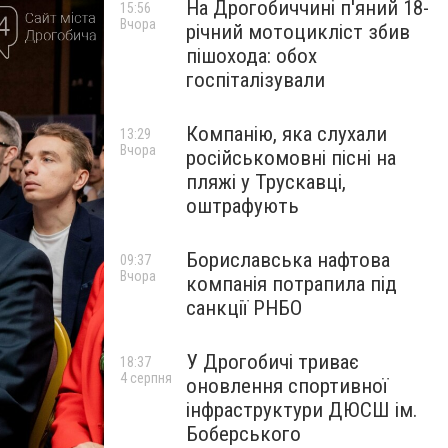
На Дрогобиччині п'яний 18-
15:56
Вчора
річний мотоцикліст збив
пішохода: обох
госпіталізували
Компанію, яка слухали
13:29
Вчора
російськомовні пісні на
пляжі у Трускавці,
оштрафують
Бориславська нафтова
09:37
Вчора
компанія потрапила під
санкції РНБО
У Дрогобичі триває
18:37
4 серпня
оновлення спортивної
інфраструктури ДЮСШ ім.
Боберського