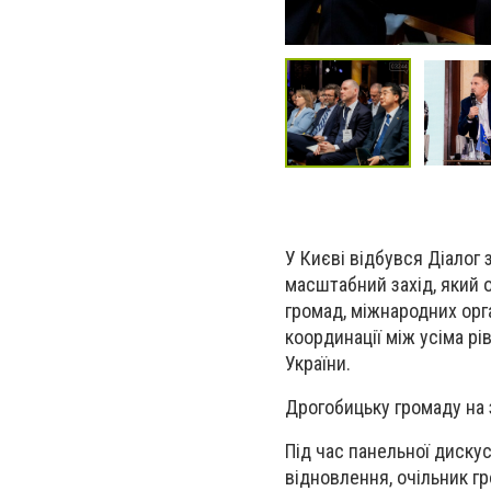
У Києві відбувся Діалог
масштабний захід, який 
громад, міжнародних орг
координації між усіма рі
України.
Дрогобицьку громаду на 
Під час панельної диску
відновлення, очільник г