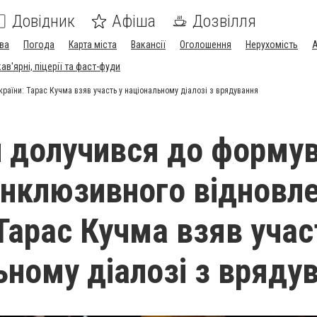
Довідник
Афіша
Дозвілля
ва
Погода
Карта міста
Вакансії
Оголошення
Нерухомість
А
в'ярні, піцерії та фаст-фуди
раїни: Тарас Кучма взяв участь у національному діалозі з врядування
 долучився до форму
 інклюзивного відновл
Тарас Кучма взяв учас
ьному діалозі з вряду