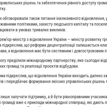
равлінських рішень та забезпечення рівного доступу гром
тку.
и обговорювали також питання інклюзивного відновлення,
ержавними політиками, захисту людського капіталу та посил
цювати в умовах тривалих викликів.
рем’єр-міністр з відновлення України — міністр розвитку гр
а підкреслив, що реформа децентралізації залишається кл
ави, а відновлення має бути системним і довгостроковим 
логу приділили міжнародному партнерству, яке сьогодні від
ких громад та реалізації проєктів відбудови.
чма підкреслив, що відновлення України виходить далеко з
ів і передбачає формування якісних управлінських рішень 
лише залучати підтримку, а й бути рівноправними учасник
 громаді вже є приклади міжнародної співпраці, які дають 