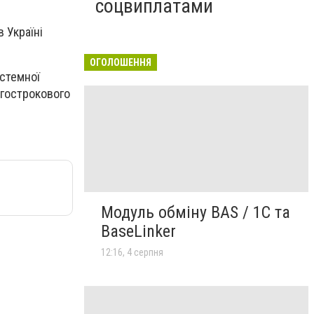
соцвиплатами
 Україні
ОГОЛОШЕННЯ
стемної
вгострокового
Модуль обміну BAS / 1C та
BaseLinker
12:16, 4 серпня