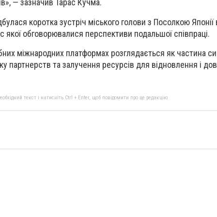
в», — зазначив Тарас Кучма.
булася коротка зустріч міського голови з Посолкою Японії в
ас якої обговорювалися перспективи подальшої співпраці.
бних міжнародних платформах розглядається як частина си
ку партнерств та залучення ресурсів для відновлення і до
бхідний текст і натисніть Ctrl + Enter, щоб повідомити про це редакцію