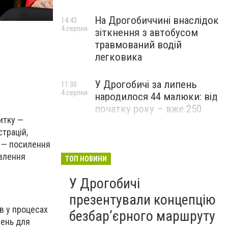
На Дрогобиччині внаслідок
14:43
4 серпня
зіткнення з автобусом
травмований водій
легковика
У Дрогобичі за липень
11:30
4 серпня
народилося 44 малюки: від
початку року – вже 250
итку —
страцій,
і — посилення
овлення
ТОП НОВИНИ
У Дрогобичі
презентували концепцію
в у процесах
безбар’єрного маршруту
шень для