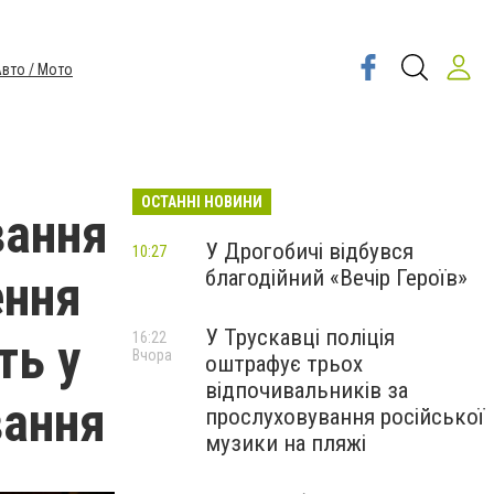
вто / Мото
ОСТАННІ НОВИНИ
вання
У Дрогобичі відбувся
10:27
благодійний «Вечір Героїв»
ення
У Трускавці поліція
ть у
16:22
Вчора
оштрафує трьох
відпочивальників за
вання
прослуховування російської
музики на пляжі