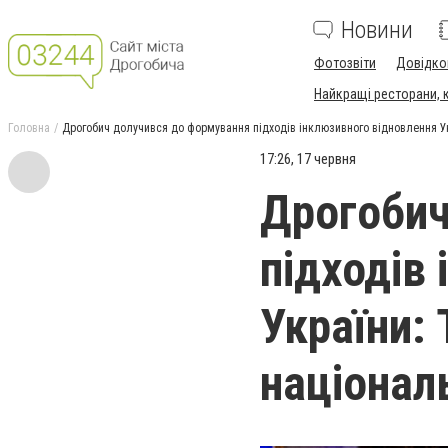
Новини
Фотозвіти
Довідко
Найкращі ресторани, ка
Головна
Дрогобич долучився до формування підходів інклюзивного відновлення Ук
17:26, 17 червня
Дрогобич
підходів
України: 
націонал