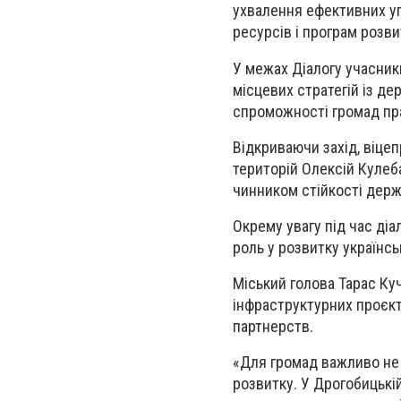
ухвалення ефективних уп
ресурсів і програм розви
У межах Діалогу учасник
місцевих стратегій із д
спроможності громад пра
Відкриваючи захід, віцеп
територій Олексій Кулеб
чинником стійкості держ
Окрему увагу під час діа
роль у розвитку українсь
Міський голова Тарас Ку
інфраструктурних проєкт
партнерств.
«Для громад важливо не 
розвитку. У Дрогобицькій