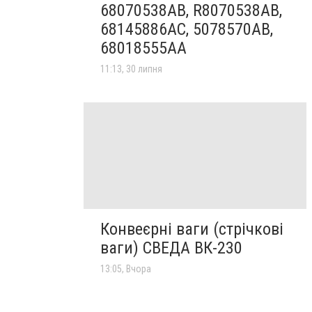
68070538AB, R8070538AB,
68145886AC, 5078570AB,
68018555AA
11:13, 30 липня
Конвеєрні ваги (стрічкові
ваги) СВЕДА ВК-230
13:05, Вчора