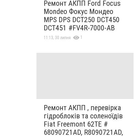
Ремонт АКПП Ford Focus
Mondeo Фокус Мондео
MPS DPS DCT250 DCT450
DCT451 #FV4R-7000-AB
1
11:13, 30 липня
Ремонт АКПП , перевірка
гідроблоків та соленоїдів
Fiat Freemont 62TE #
68090721AD, R8090721AD,