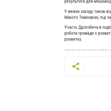
результати для мешканці
У межах заходу також від
Макото Томізавою, під ч
Участь Дрогобича в поді
роботи громади з розвит
розвитку.
Якщо ви помітили помилку, виділіть нео