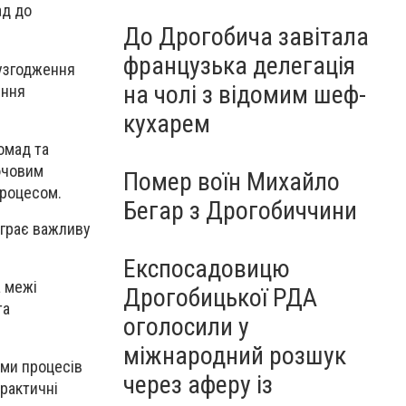
ад до
До Дрогобича завітала
французька делегація
 узгодження
на чолі з відомим шеф-
ення
кухарем
омад та
ючовим
Помер воїн Михайло
процесом.
Бегар з Дрогобиччини
іграє важливу
Експосадовицю
а межі
Дрогобицької РДА
та
оголосили у
міжнародний розшук
ами процесів
через аферу із
практичні