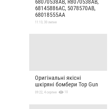
68070538AB, R8070538AB,
68145886AC, 5078570AB,
68018555AA
11:13, 30 липня
Оригінальні якісні
шкіряні бомбери Top Gun
10
09:22, 4 серпня