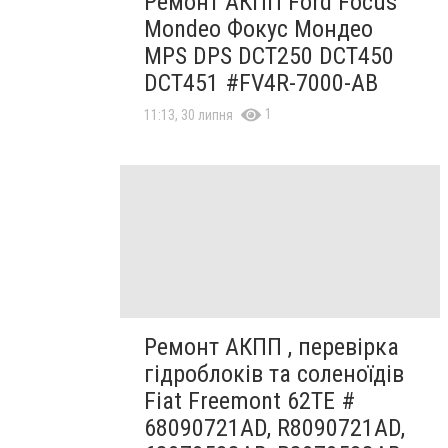
Ремонт АКПП Ford Focus
Mondeo Фокус Мондео
MPS DPS DCT250 DCT450
DCT451 #FV4R-7000-AB
1
11:13, 30 липня
Ремонт АКПП , перевірка
гідроблоків та соленоїдів
Fiat Freemont 62TE #
68090721AD, R8090721AD,