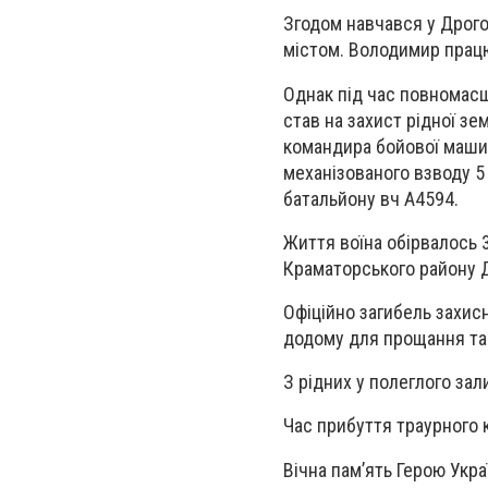
Згодом навчався у Дрого
містом. Володимир працю
Однак під час повномасш
став на захист рідної зе
командира бойової машин
механізованого взводу 5
батальйону вч А4594.
Життя воїна обірвалось 
Краматорського району Д
Офіційно загибель захис
додому для прощання та
З рідних у полеглого зал
Час прибуття траурного 
Вічна пам’ять Герою Укра