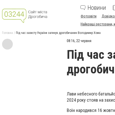
Новини
Фотозвіти
Довідко
Найкращі ресторани, ка
Головна
Під час захисту України загинув дрогобичанин Володимир Хома
08:16, 22 червня
Під час з
дрогобич
Лави небесного батальйо
2024 року стояв на захист
Воїн народився 16 жовтн