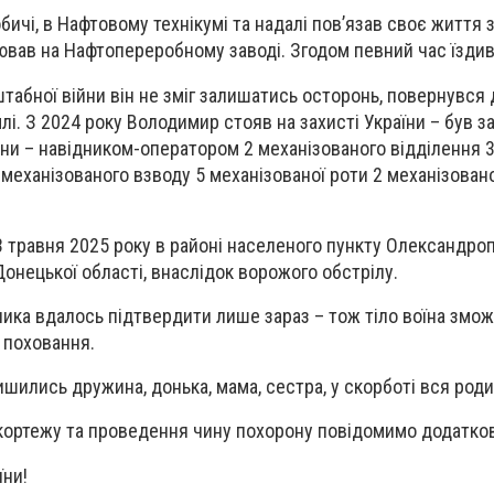
бичі, в Нафтовому технікумі та надалі пов’язав своє життя
вав на Нафтопереробному заводі. Згодом певний час їздив
табної війни він не зміг залишатись осторонь, повернувся
млі. З 2024 року Володимир стояв на захисті України – був 
и – навідником-оператором 2 механізованого відділення 
 механізованого взводу 5 механізованої роти 2 механізован
3 травня 2025 року в районі населеного пункту Олександроп
онецької області, внаслідок ворожого обстрілу.
ника вдалось підтвердити лише зараз – тож тіло воїна змо
 поховання.
ишились дружина, донька, мама, сестра, у скорботі вся роди
кортежу та проведення чину похорону повідомимо додатко
їни!