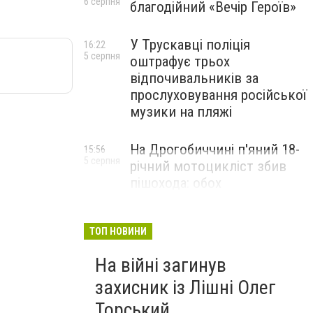
6 серпня
благодійний «Вечір Героїв»
У Трускавці поліція
16:22
5 серпня
оштрафує трьох
відпочивальників за
прослуховування російської
музики на пляжі
На Дрогобиччині п'яний 18-
15:56
5 серпня
річний мотоцикліст збив
пішохода: обох
госпіталізували
ТОП НОВИНИ
На війні загинув
захисник із Лішні Олег
Торський