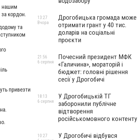
водозабору
 з нашим
 за кордон.
Дрогобицька громада може
13:27
Вчора
отримати грант у 40 тис.
 додому та
доларів на соціальні
заступником
проєкти
3
ого
Почесний президент МФК
21:56
6 серпня
«Галичина», мораторій і
іль
бюджет: головні рішення
сесії у Дрогобичі
жуть привезти
У Дрогобицькій ТГ
18:13
6 серпня
заборонили публічне
на.
відтворення
російськомовного контенту
во.
У Дрогобичі відбувся
10:27