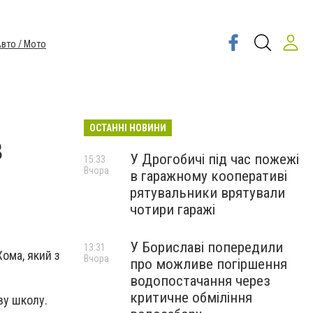
вто / Мото
ОСТАННІ НОВИНИ
в
У Дрогобичі під час пожежі
15:33
Вчора
в гаражному кооперативі
рятувальники врятували
чотири гаражі
У Бориславі попередили
13:31
ома, який з
Вчора
про можливе погіршення
водопостачання через
критичне обміління
ву школу.