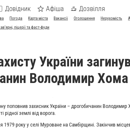
Довідник
Афіша
Дозвілля
ва
Погода
Карта міста
Вакансії
Оголошення
Нерухомість
А
в'ярні, піцерії та фаст-фуди
ахисту України загину
анин Володимир Хома
ну поповнив захисник України – дрогобичанин Володимир Х
і рідної землі від ворога.
я 1979 року у селі Муроване на Самбірщині. Закінчив місце