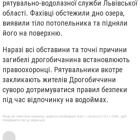
рятувально-водолазної служби Львівської
області. Фахівці обстежили дно озера,
виявили тіло потопельника та підняли
його на поверхню.
Наразі всі обставини та точні причини
загибелі дрогобичанина встановлюють
правоохоронці. Рятувальники вкотре
закликають жителів Дрогобиччини
суворо дотримуватися правил безпеки
під час відпочинку на водоймах.
Якщо ви помітили помилку, виділіть необхідний текст і натисніть Ctrl + Enter, щоб
повідомити про це редакцію