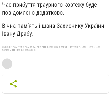
Час прибуття траурного кортежу буде
повідомлено додатково.
Вічна пам’ять і шана Захиснику України
Івану Драбу.
Якщо ви помітили помилку, виділіть необхідний текст і натисніть Ctrl + Enter, щоб
повідомити про це редакцію