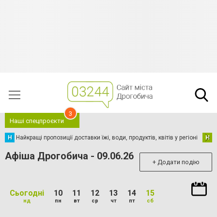
3
Наші спецпроєкти
Н
Найкращі пропозиції доставки їжі, води, продуктів, квітів у регіоні
Н
Н
Афіша Дрогобича - 09.06.26
+ Додати подію
Сьогодні
10
11
12
13
14
15
нд
пн
вт
ср
чт
пт
сб