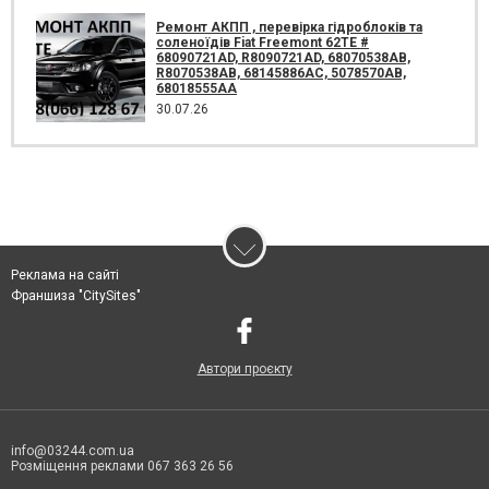
Ремонт АКПП , перевірка гідроблоків та
соленоїдів Fiat Freemont 62TE #
68090721AD, R8090721AD, 68070538AB,
R8070538AB, 68145886AC, 5078570AB,
68018555AA
30.07.26
Реклама на сайті
Франшиза "CitySites"
Автори проєкту
info@03244.com.ua
Розміщення реклами 067 363 26 56