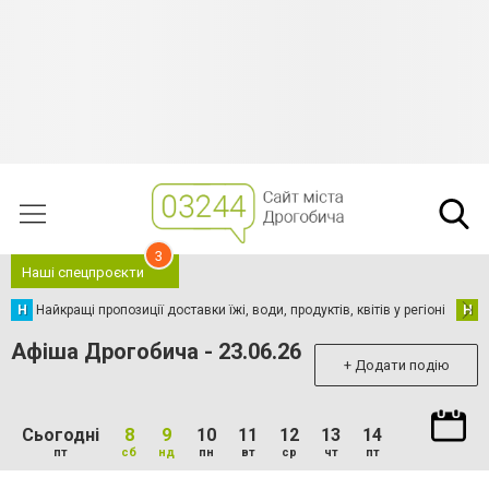
3
Наші спецпроєкти
Н
Найкращі пропозиції доставки їжі, води, продуктів, квітів у регіоні
Н
Н
Афіша Дрогобича - 23.06.26
+ Додати подію
Сьогодні
8
9
10
11
12
13
14
пт
сб
нд
пн
вт
ср
чт
пт