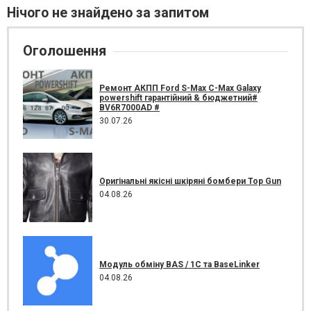
Нічого не знайдено за запитом
Оголошення
Ремонт АКПП Ford S-Max C-Max Galaxy
powershift гарантійний & бюджетний#
BV6R7000AD #
30.07.26
Оригінальні якісні шкіряні бомбери Top Gun
04.08.26
Модуль обміну BAS / 1C та BaseLinker
04.08.26