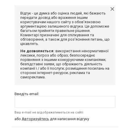
Відгук - це думка або оцінка людей, які бажають
передати досвід або враження іншим
користувачам нашого сайту з обов'язковою
аргументацією залишеного відгука. Це допоможе
багатьом прийняти правильне рішення.
Коментарі призначені для спілкування та
обговорення, а також для роз'яснення питань, що
цікавлять.
Не дозволяється:
використання ненормативної
лексики, погроз або образ; безпосереднє
порівняння з іншими конкуруючими компаніями;
безпідставні заяви, що ображають діяльність
компанії і / або її послуги; розміщення посилань на
сторонні інтернет-ресурси; реклама та
самореклама.
Введіть email:
Ваш e-mail не відображатиметься на сайті
або
Авторизуйтесь
для написання відгуку