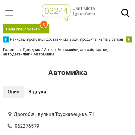
3
Наші спецпроєкти
Н
Найкращі пропозиції доставки їжі, води, продуктів, квітів у регіоні
Н
Н
Головна
Довідник
Авто
Автомийки, автохімчистки,
автодетейлінг
Автомийка
Автомийка
Опис
Відгуки
Дрогобич, вулиця Трускавецька, 71
962276579