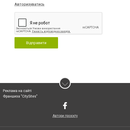
Авторизуватись
Відправити
Реклама на сайті
Франшиза "CitySites"
Автори проєкту