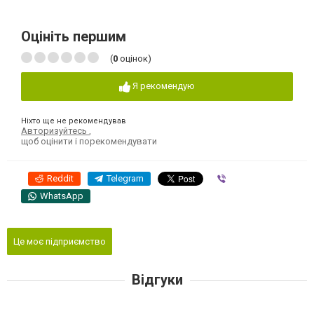
Оцініть першим
(
0
оцінок)
Я рекомендую
Ніхто ще не рекомендував
Авторизуйтесь
,
щоб оцінити і порекомендувати
Reddit
Telegram
Viber
WhatsApp
Це моє підприємство
Відгуки