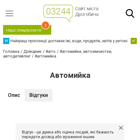
3
Наші спецпроєкти
Н
Найкращі пропозиції доставки їжі, води, продуктів, квітів у регіоні
Н
Н
Головна
Довідник
Авто
Автомийки, автохімчистки,
автодетейлінг
Автомийка
Автомийка
Опис
Відгуки
Відгук - це думка або оцінка людей, які бажають
передати досвід або враження іншим