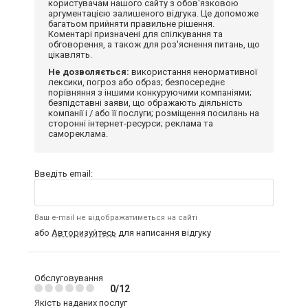
користувачам нашого сайту з обов'язковою
аргументацією залишеного відгука. Це допоможе
багатьом прийняти правильне рішення.
Коментарі призначені для спілкування та
обговорення, а також для роз'яснення питань, що
цікавлять.
Не дозволяється:
використання ненормативної
лексики, погроз або образ; безпосереднє
порівняння з іншими конкуруючими компаніями;
безпідставні заяви, що ображають діяльність
компанії і / або її послуги; розміщення посилань на
сторонні інтернет-ресурси; реклама та
самореклама.
Введіть email:
Ваш e-mail не відображатиметься на сайті
або
Авторизуйтесь
для написання відгуку
Обслуговування
0/12
Якість наданих послуг