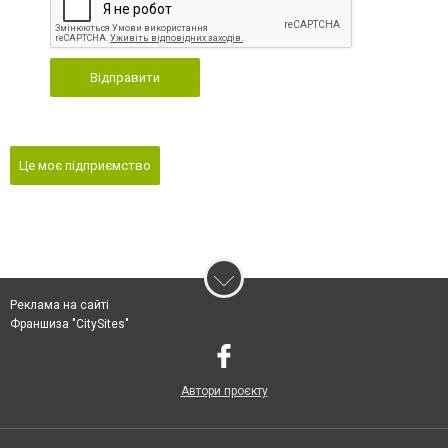
Відправити
Це моє підприємство
Реклама на сайті
Франшиза "CitySites"
Автори проєкту