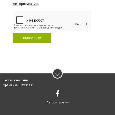
Авторизуватись
Відправити
Реклама на сайті
Франшиза "CitySites"
Автори проєкту