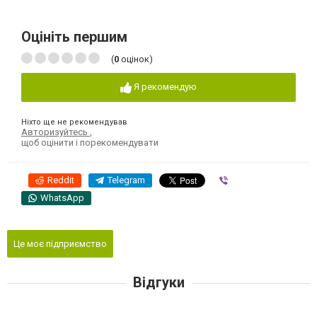
Оцініть першим
(
0
оцінок)
Я рекомендую
Ніхто ще не рекомендував
Авторизуйтесь
,
щоб оцінити і порекомендувати
Reddit
Telegram
Viber
WhatsApp
Це моє підприємство
Відгуки