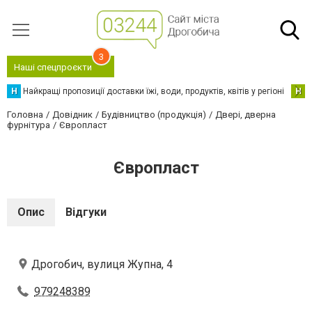
3
Наші спецпроєкти
Н
Найкращі пропозиції доставки їжі, води, продуктів, квітів у регіоні
Н
Н
Головна
Довідник
Будівництво (продукція)
Двері, дверна
фурнітура
Європласт
Європласт
Опис
Відгуки
Дрогобич, вулиця Жупна, 4
979248389