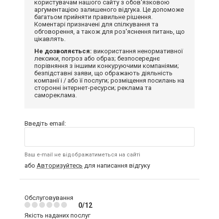
користувачам нашого сайту з обов'язковою
аргументацією залишеного відгука. Це допоможе
багатьом прийняти правильне рішення.
Коментарі призначені для спілкування та
обговорення, а також для роз'яснення питань, що
цікавлять.
Не дозволяється:
використання ненормативної
лексики, погроз або образ; безпосереднє
порівняння з іншими конкуруючими компаніями;
безпідставні заяви, що ображають діяльність
компанії і / або її послуги; розміщення посилань на
сторонні інтернет-ресурси; реклама та
самореклама.
Введіть email:
Ваш e-mail не відображатиметься на сайті
або
Авторизуйтесь
для написання відгуку
Обслуговування
0/12
Якість наданих послуг