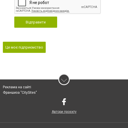
Відправити
Це моє підприємство
Реклама на сайті
Франшиза "CitySites"
Автори проєкту