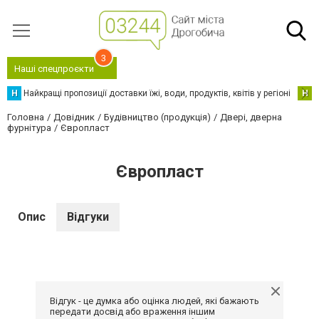
3
Наші спецпроєкти
Н
Найкращі пропозиції доставки їжі, води, продуктів, квітів у регіоні
Н
Н
Головна
Довідник
Будівництво (продукція)
Двері, дверна
фурнітура
Європласт
Європласт
Опис
Відгуки
Відгук - це думка або оцінка людей, які бажають
передати досвід або враження іншим