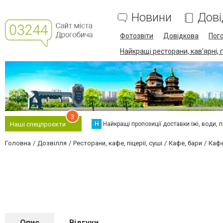
Новини
Дові
Фотозвіти
Довідкова
Пог
Найкращі ресторани, кав'ярні, 
3
Н
Найкращі пропозиції доставки їжі, води, про
Наші спецпроєкти
Головна
Дозвілля
Ресторани, кафе, піцерії, суші
Кафе, бари
Кафе
Опис
Відгуки