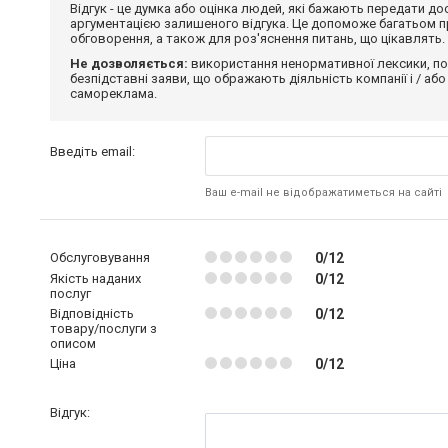
Відгук - це думка або оцінка людей, які бажають передати 
аргументацією залишеного відгука. Це допоможе багатьом пр
обговорення, а також для роз'яснення питань, що цікавлять.
Не дозволяється:
використання ненормативної лексики, по
безпідставні заяви, що ображають діяльність компанії і / або
самореклама.
Введіть email:
Ваш e-mail не відображатиметься на сайті
Обслуговування
0/12
Якість наданих
0/12
послуг
Відповідність
0/12
товару/послуги з
описом
Ціна
0/12
Відгук: