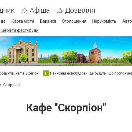
дник
Афіша
Дозвілля
ода
Карта міста
Вакансії
Оголошення
Нерухомість
Авто
піцерії та фаст-фуди
дуктів, квітів у регіоні
Н
Найкращі новобудови: де будуть і що пропоную
 "Скорпіон"
Кафе "Скорпіон"