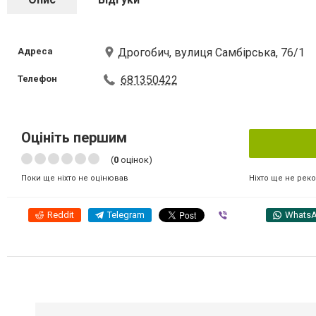
Адреса
Дрогобич, вулиця Самбірська, 76/1
Телефон
681350422
Оцініть першим
(
0
оцінок)
Ніхто ще не рек
Поки ще ніхто не оцінював
Reddit
Telegram
Viber
Whats