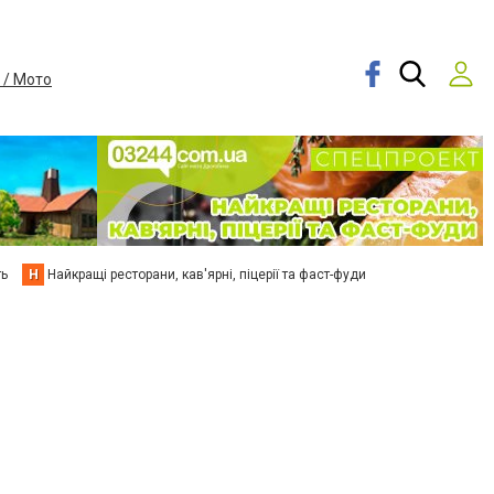
 / Мото
ть
Н
Найкращі ресторани, кав'ярні, піцерії та фаст-фуди