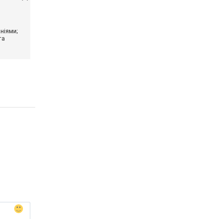
ніями;
та