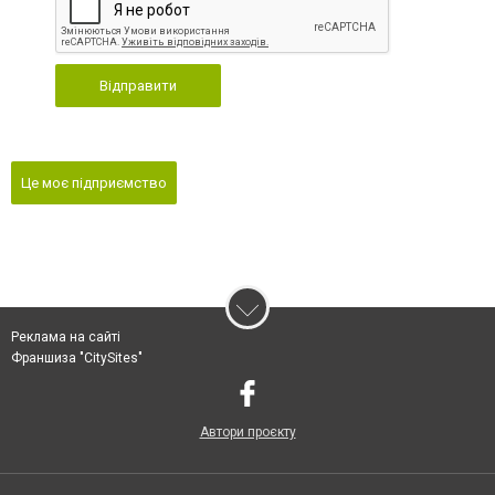
Відправити
Це моє підприємство
Реклама на сайті
Франшиза "CitySites"
Автори проєкту