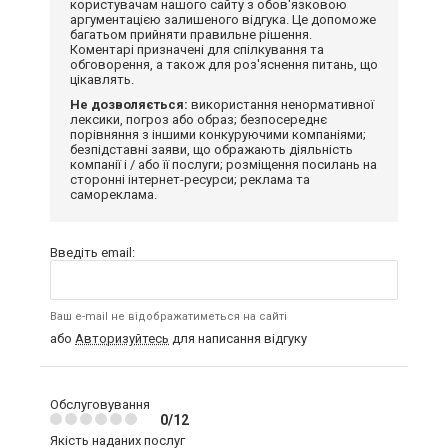
користувачам нашого сайту з обов'язковою
аргументацією залишеного відгука. Це допоможе
багатьом прийняти правильне рішення.
Коментарі призначені для спілкування та
обговорення, а також для роз'яснення питань, що
цікавлять.
Не дозволяється:
використання ненормативної
лексики, погроз або образ; безпосереднє
порівняння з іншими конкуруючими компаніями;
безпідставні заяви, що ображають діяльність
компанії і / або її послуги; розміщення посилань на
сторонні інтернет-ресурси; реклама та
самореклама.
Введіть email:
Ваш e-mail не відображатиметься на сайті
або
Авторизуйтесь
для написання відгуку
Обслуговування
0/12
Якість наданих послуг