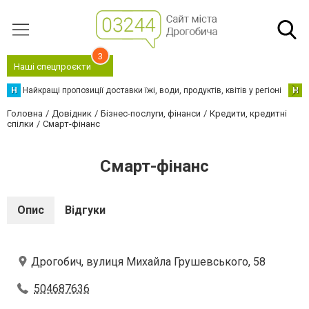
3
Наші спецпроєкти
Н
Найкращі пропозиції доставки їжі, води, продуктів, квітів у регіоні
Н
Н
Головна
Довідник
Бізнес-послуги, фінанси
Кредити, кредитні
спілки
Смарт-фінанс
Смарт-фінанс
Опис
Відгуки
Дрогобич, вулиця Михайла Грушевського, 58
504687636