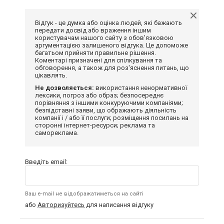
Відгук - це думка або оцінка людей, які бажають
передати досвід або враження іншим
користувачам нашого сайту з обов'язковою
аргументацією залишеного відгука. Це допоможе
багатьом прийняти правильне рішення.
Коментарі призначені для спілкування та
обговорення, а також для роз'яснення питань, що
цікавлять.
Не дозволяється:
використання ненормативної
лексики, погроз або образ; безпосереднє
порівняння з іншими конкуруючими компаніями;
безпідставні заяви, що ображають діяльність
компанії і / або її послуги; розміщення посилань на
сторонні інтернет-ресурси; реклама та
самореклама.
Введіть email:
Ваш e-mail не відображатиметься на сайті
або
Авторизуйтесь
для написання відгуку