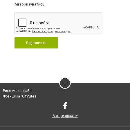
Авторизуватись
Відправити
Реклама на сайті
Франшиза "CitySites"
Автори проєкту