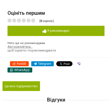
Оцініть першим
(
0
оцінок)
Я рекомендую
Ніхто ще не рекомендував
Авторизуйтесь
,
щоб оцінити і порекомендувати
Reddit
Telegram
Viber
WhatsApp
Це моє підприємство
Відгуки