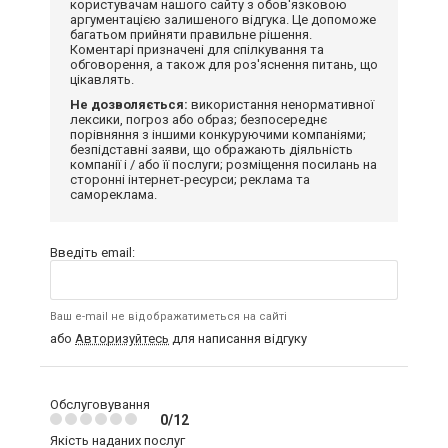
користувачам нашого сайту з обов'язковою
аргументацією залишеного відгука. Це допоможе
багатьом прийняти правильне рішення.
Коментарі призначені для спілкування та
обговорення, а також для роз'яснення питань, що
цікавлять.
Не дозволяється:
використання ненормативної
лексики, погроз або образ; безпосереднє
порівняння з іншими конкуруючими компаніями;
безпідставні заяви, що ображають діяльність
компанії і / або її послуги; розміщення посилань на
сторонні інтернет-ресурси; реклама та
самореклама.
Введіть email:
Ваш e-mail не відображатиметься на сайті
або
Авторизуйтесь
для написання відгуку
Обслуговування
0/12
Якість наданих послуг