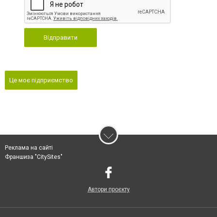
Відправити
Це моє підприємство
Реклама на сайті
Франшиза "CitySites"
Автори проєкту