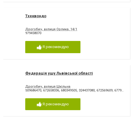
Тхеквондо
Дрогобич, вулиця Орлика, 14/1
979458070
Я рекомендую
Федерація ушу Львівської області
Дрогобич, вулиця Шкільна
509686470
,
672658336
,
680349505
,
324437080
,
672569609
,
677978001
,
Я рекомендую