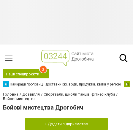
3
Наші спецпроєкти
Н
Найкращі пропозиції доставки їжі, води, продуктів, квітів у регіоні
Н
Н
Головна
Дозвілля
Спортзали, школи танців, фітнес клуби
Бойові мистецтва
Бойові мистецтва Дрогобич
+ Додати підприємство