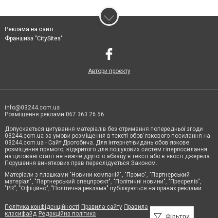
Реклама на сайті
Франшиза "CitySites"
Автори проєкту
info@03244.com.ua
Розміщення реклами 067 363 26 56
Допускається цитування матеріалів без отримання попередньої згоди
03244.com.ua за умови розміщення в тексті обов'язкового посилання на
03244.com.ua - Сайт Дрогобича. Для інтернет-видань обов'язкове
розміщення прямого, відкритого для пошукових систем гіперпосилання
на цитовані статті не нижче другого абзацу в тексті або в якості джерела.
Порушення виняткових прав переслідується Законом.
Матеріали з плашками "Новини компаній", "Промо", "Партнерський
матеріал", "Партнерський спецпроєкт", "Політичні новини", "Пресреліз",
"PR", "Офіційно", "Політична реклама" публікуються на правах реклами.
Політика конфіденційності
Правила сайту
Правила
класифайд
Редакційна політика
Фільтри