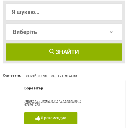
ЗНАЙТИ
Сортувати:
за рейтингом
за переглядами
Боревітер
Дрогобич, вулиця Бориславська, 8
676761273
Я рекомендую