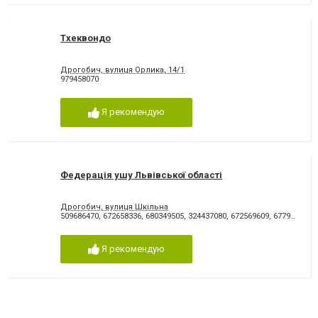
Тхеквондо
Дрогобич, вулиця Орлика, 14/1
979458070
Я рекомендую
Федерація ушу Львівської області
Дрогобич, вулиця Шкільна
509686470
,
672658336
,
680349505
,
324437080
,
672569609
,
677978001
,
Я рекомендую