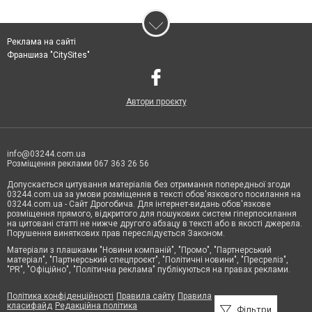
Реклама на сайті
Франшиза "CitySites"
Автори проєкту
info@03244.com.ua
Розміщення реклами 067 363 26 56
Допускається цитування матеріалів без отримання попередньої згоди
03244.com.ua за умови розміщення в тексті обов'язкового посилання на
03244.com.ua - Сайт Дрогобича. Для інтернет-видань обов'язкове
розміщення прямого, відкритого для пошукових систем гіперпосилання
на цитовані статті не нижче другого абзацу в тексті або в якості джерела.
Порушення виняткових прав переслідується Законом.
Матеріали з плашками "Новини компаній", "Промо", "Партнерський
матеріал", "Партнерський спецпроєкт", "Політичні новини", "Пресреліз",
"PR", "Офіційно", "Політична реклама" публікуються на правах реклами.
Політика конфіденційності
Правила сайту
Правила
класифайд
Редакційна політика
Фільтри