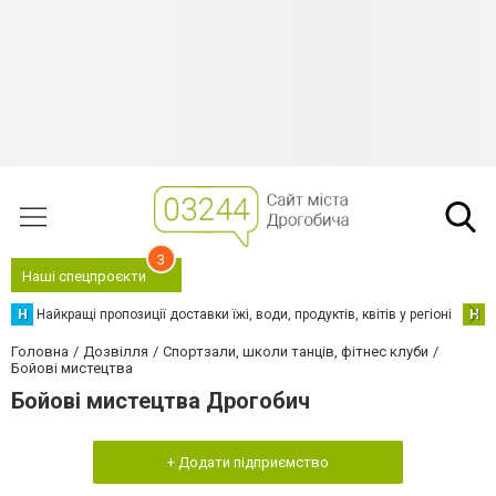
3
Наші спецпроєкти
Н
Найкращі пропозиції доставки їжі, води, продуктів, квітів у регіоні
Н
Н
Головна
Дозвілля
Спортзали, школи танців, фітнес клуби
Бойові мистецтва
Бойові мистецтва Дрогобич
+ Додати підприємство