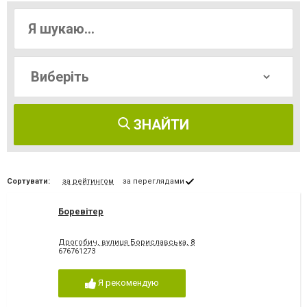
ЗНАЙТИ
Сортувати:
за рейтингом
за переглядами
Боревітер
Дрогобич, вулиця Бориславська, 8
676761273
Я рекомендую