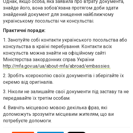
Однак, якщо особа, яка заявила про втрату документа,
знайде його, вона зобов’язана протягом доби здати
знайдений документ для знищення найближчому
українському посольстві чи консульстві.
Практичні поради:
1. Занотуйте собі контакти українського посольства або
консульства в країні перебування. Контакти всіх
консульств можна знайти на офіційному сайті
Міністерства закордонних справ України
http://mfa.gov.ua/ua/about-mfa/abroad/embassies.
2. Зробіть ксерокопію своїх документів і зберігайте їх
окремо від оригіналів.
3. Ніколи не залишайте свої документи під заставу та не
передавайте їх третім особам.
4. Вивчіть місцевою мовою декілька фраз, які
допоможуть зрозуміти місцевим жителям, що ви
потребуєте допомоги.