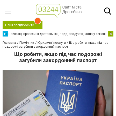
3
Наші спецпроєкти
Н
Найкращі пропозиції доставки їжі, води, продуктів, квітів у регіоні
Н
Н
Головна
Помічник
Юридичні послуги
Що робити, якщо під час
подорожі загубили закордонний паспорт
Що робити, якщо під час подорожі
загубили закордонний паспорт