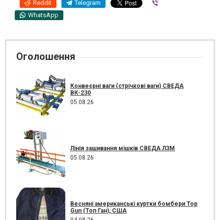
Reddit
Telegram
Viber
WhatsApp
Оголошення
Конвеєрні ваги (стрічкові ваги) СВЕДА
ВК-230
05.08.26
Лінія зашивання мішків СВЕДА ЛЗМ
05.08.26
Весняні американські куртки бомбери Top
Gun (Топ Ган), США