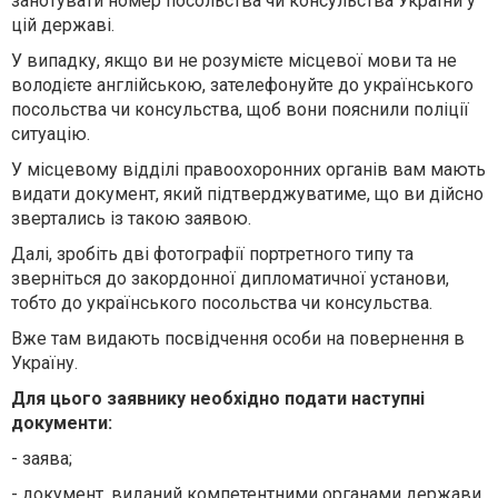
занотувати номер посольства чи консульства України у
цій державі.
У випадку, якщо ви не розумієте місцевої мови та не
володієте англійською, зателефонуйте до українського
посольства чи консульства, щоб вони пояснили поліції
ситуацію.
У місцевому відділі правоохоронних органів вам мають
видати документ, який підтверджуватиме, що ви дійсно
звертались із такою заявою.
Далі, зробіть дві фотографії портретного типу та
зверніться до закордонної дипломатичної установи,
тобто до українського посольства чи консульства.
Вже там видають посвідчення особи на повернення в
Україну.
Для цього заявнику необхідно подати наступні
документи:
- заява;
- документ, виданий компетентними органами держави