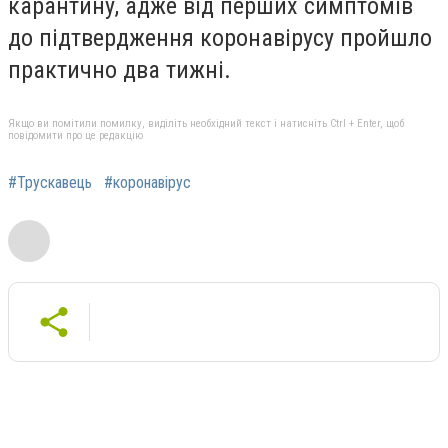
карантину, адже від перших симптомів
до підтвердження коронавірусу пройшло
практично два тижні.
Якщо ви помітили помилку, виділіть необхідний текст і натисніть Ctrl + Enter, щоб
повідомити про це редакцію
#Трускавець
#коронавірус