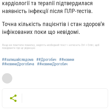
кардіології та терапії підтвердилася
наявність інфекції після ПЛР-тестів.
Точна кількість пацієнтів і стан здоров'я
інфікованих поки що невідомі.
Якщо ви помітили помилку, виділіть необхідний текст і натисніть Ctrl + Enter, щоб
повідомити про це редакцію
##залишайсявдома
##Дрогобич
##новини
##новиниДрогобича
##новиниДрогобич