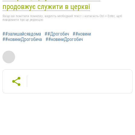
продовжує служити в церкві
Якщо ви помітили помилку, виділіть необхідний текст і натисніть Ctrl + Enter, щоб
повідомити про це редакцію
##залишайсявдома
##Дрогобич
##новини
##новиниДрогобича
##новиниДрогобич