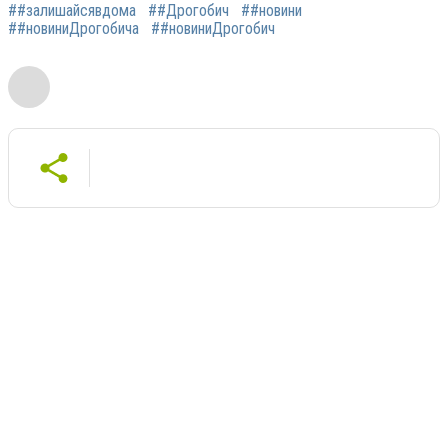
##залишайсявдома
##Дрогобич
##новини
##новиниДрогобича
##новиниДрогобич