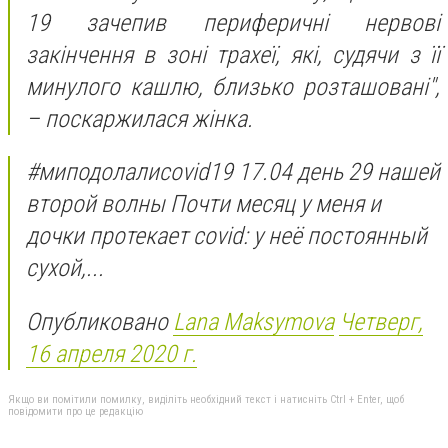
19 зачепив периферичні нервові
закінчення в зоні трахеї, які, судячи з її
минулого кашлю, близько розташовані",
– поскаржилася жінка.
#миподолалиcovid19 17.04 день 29 нашей
второй волны Почти месяц у меня и
дочки протекает covid: у неё постоянный
сухой,...
Опубликовано
Lana Maksymova
Четверг,
16 апреля 2020 г.
Якщо ви помітили помилку, виділіть необхідний текст і натисніть Ctrl + Enter, щоб
повідомити про це редакцію