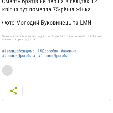
Смерть братів не перша в селі,так 12
квітня тут померла 75-річна жінка.
Фото Молодий Буковинець та LMN
Якщо ви помітили помилку, виділіть необхідний текст і натисніть Ctrl + Enter, щоб
повідомити про це редакцію
##залишайсявдома
##Дрогобич
##новини
##новиниДрогобича
##новиниДрогобич