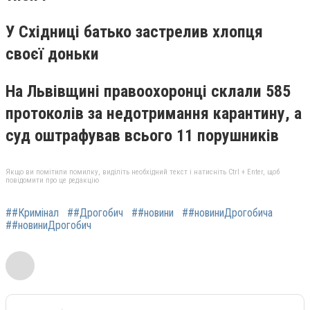
У Східниці батько застрелив хлопця
своєї доньки
На Львівщині правоохоронці склали 585
протоколів за недотримання карантину, а
суд оштрафував всього 11 порушників
Якщо ви помітили помилку, виділіть необхідний текст і натисніть Ctrl + Enter, щоб
повідомити про це редакцію
##Кримінал
##Дрогобич
##новини
##новиниДрогобича
##новиниДрогобич