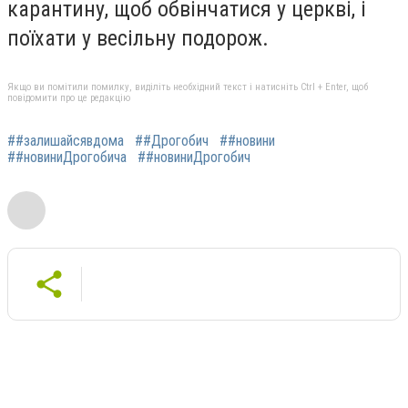
карантину, щоб обвінчатися у церкві, і
поїхати у весільну подорож.
Якщо ви помітили помилку, виділіть необхідний текст і натисніть Ctrl + Enter, щоб
повідомити про це редакцію
##залишайсявдома
##Дрогобич
##новини
##новиниДрогобича
##новиниДрогобич