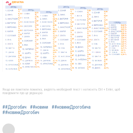
Якщо ви помітили помилку, виділіть необхідний текст і натисніть Ctrl + Enter, щоб
повідомити про це редакцію
##Дрогобич
##новини
##новиниДрогобича
##новиниДрогобич