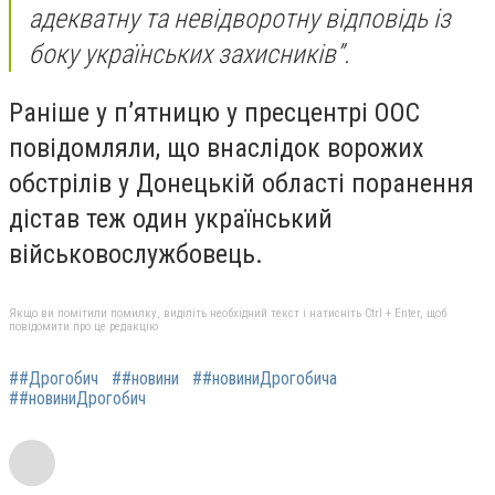
адекватну та невідворотну відповідь із
боку українських захисників”.
Раніше у п’ятницю у пресцентрі ООС
повідомляли, що внаслідок ворожих
обстрілів у Донецькій області поранення
дістав теж один український
військовослужбовець.
Якщо ви помітили помилку, виділіть необхідний текст і натисніть Ctrl + Enter, щоб
повідомити про це редакцію
##Дрогобич
##новини
##новиниДрогобича
##новиниДрогобич