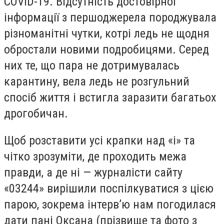
COVID
-
19. Відсутність достовірної
інформації з першоджерела породжувала
різноманітні чутки, котрі ледь не щодня
обростали новими подробицями. Серед
них те, що пара не дотримувалась
карантину, вела ледь не розгульний
спосіб життя і встигла заразити багатьох
дрогобичан.
Щоб розставити усі крапки над «і» та
чітко зрозуміти, де проходить межа
правди, а де ні — журналісти сайту
«03244» вирішили поспілкуватися з цією
парою, зокрема інтерв
’
ю нам погодилася
дати пані Оксана (прізвище та фото з