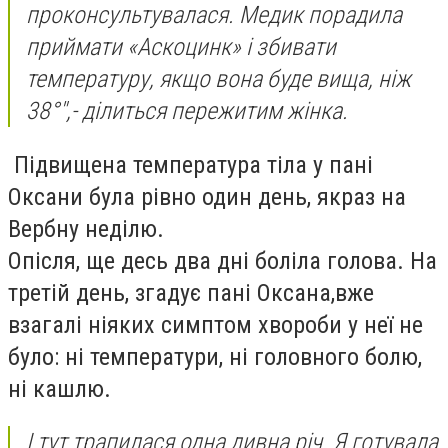
проконсультувалася. Медик порадила
приймати «Аскоцинк» і збивати
температуру, якщо вона буде вища, ніж
38°",- ділиться пережитим жінка.
Підвищена температура тіла у пані
Оксани була рівно один день, якраз на
Вербну неділю.
Опісля, ще десь два дні боліла голова. На
третій день, згадує пані Оксана,вже
взагалі ніяких симптом хвороби у неї не
було: ні температури, ні головного болю,
ні кашлю.
І тут трапилася одна дивна річ. Я готувала