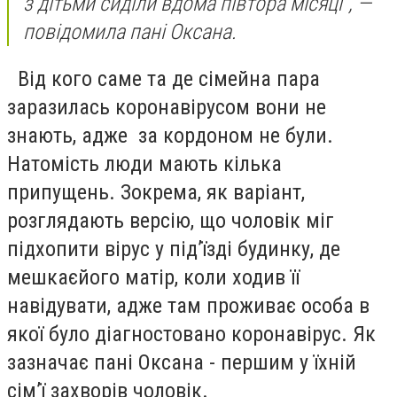
з дітьми сиділи вдома півтора місяці", —
повідомила пані Оксана.
Від кого саме та де сімейна пара
заразилась коронавірусом вони не
знають, адже за кордоном не були.
Натомість люди мають кілька
припущень. Зокрема, як варіант,
розглядають версію, що чоловік міг
підхопити вірус у під’їзді будинку, де
мешкаєйого матір, коли ходив її
навідувати, адже там проживає особа в
якої
було
діагностовано коронавірус. Як
зазначає пані Оксана - першим у їхній
сім’ї захворів чоловік.