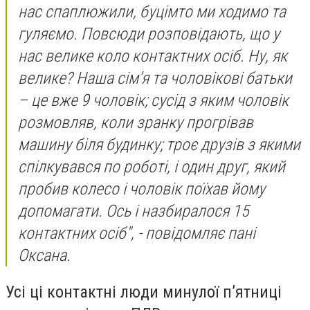
нас спаплюжили, буцімто ми ходимо та
гуляємо. Повсюди розповідають, що у
нас велике коло контактних осіб. Ну, як
велике? Наша сім’я та чоловікові батьки
– це вже 9 чоловік; сусід з яким чоловік
розмовляв, коли зранку прогрівав
машину біля будинку; троє друзів з якими
спілкувався по роботі, і один друг, який
пробив колесо і чоловік поїхав йому
допомагати. Ось і назбиралося 15
контактних осіб", - повідомляє пані
Оксана.
Усі ці контактні люди минулої п’ятниці