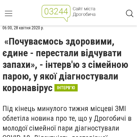
06:00, 28 квітня 2020 р.
«Почуваємось здоровими,
єдине - перестали відчувати
запахи», - інтерв'ю з сімейною
парою, у якої діагностували
коронавірус
ІНТЕРВ’Ю
Під кінець минулого тижня місцеві ЗМІ
облетіла новина про те, що у Дрогобичі в
молодої сімейної пари діагностували