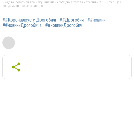
Якщо ви помітили помилку, виділіть необхідний текст і натисніть Ctrl + Enter, щоб
повідомити про це редакцію
##Коронавірус у Дрогобичі
##Дрогобич
##новини
##новиниДрогобича
##новиниДрогобич