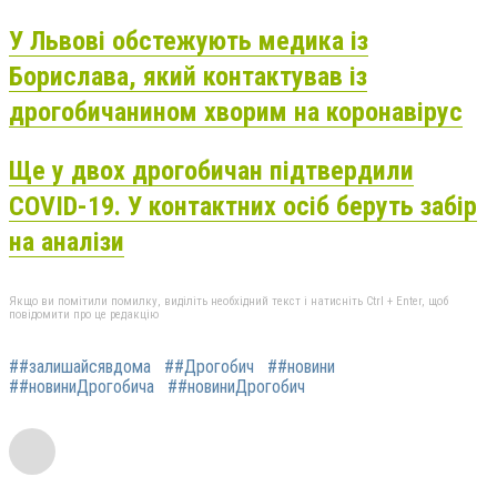
У Львові обстежують медика із
Борислава, який контактував із
дрогобичанином хворим на коронавірус
Ще у двох дрогобичан підтвердили
COVID-19. У контактних осіб беруть забір
на аналізи
Якщо ви помітили помилку, виділіть необхідний текст і натисніть Ctrl + Enter, щоб
повідомити про це редакцію
##залишайсявдома
##Дрогобич
##новини
##новиниДрогобича
##новиниДрогобич