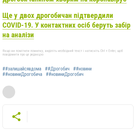
Ще у двох дрогобичан підтвердили
COVID-19. У контактних осіб беруть забір
на аналізи
Якщо ви помітили помилку, виділіть необхідний текст і натисніть Ctrl + Enter, щоб
повідомити про це редакцію
##залишайсявдома
##Дрогобич
##новини
##новиниДрогобича
##новиниДрогобич