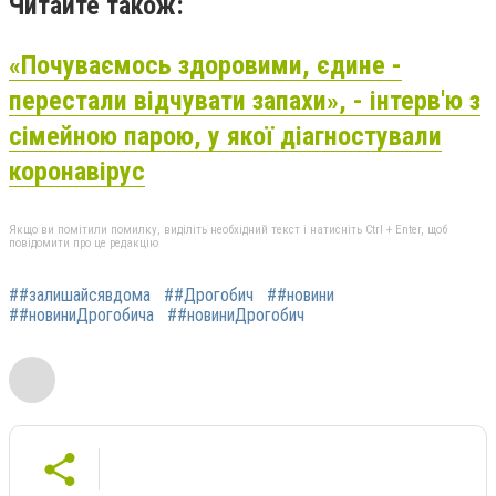
Читайте також:
«Почуваємось здоровими, єдине -
перестали відчувати запахи», - інтерв'ю з
сімейною парою, у якої діагностували
коронавірус
Якщо ви помітили помилку, виділіть необхідний текст і натисніть Ctrl + Enter, щоб
повідомити про це редакцію
##залишайсявдома
##Дрогобич
##новини
##новиниДрогобича
##новиниДрогобич