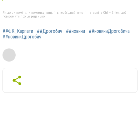
Якщо ви помітили помилку, виділіть необхідний текст і натисніть Ctrl + Enter, щоб
повідомити про це редакцію
##ФК_Карпати
##Дрогобич
##новини
##новиниДрогобича
##новиниДрогобич