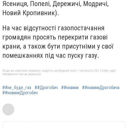
Ясениця, Попелі, Дережичі, Модричі,
Новий Кропивник).
На час відсутності газопостачання
громадян просять перекрити газові
крани, а також бути присутніми у свої
помешканнях під час пуску газу.
Якщо ви помітили помилку, виділіть необхідний текст і натисніть Ctrl + Enter, щоб
повідомити про це редакцію
##не_буде_газ
##Дрогобич
##новини
##новиниДрогобича
##новиниДрогобич