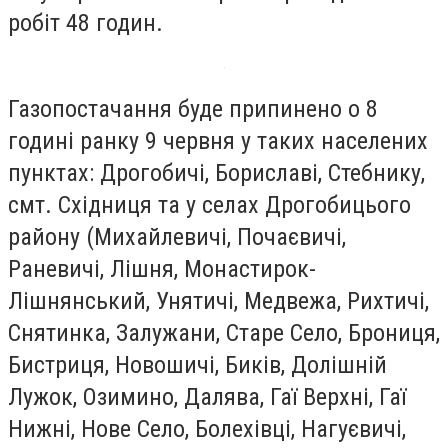
робіт 48 годин.
Газопостачання буде припинено о 8
годині ранку 9 червня у таких населених
пунктах: Дрогобичі, Бориславі, Стебнику,
смт. Східниця та у селах Дрогобицього
району (Михайлевичі, Почаєвичі,
Раневичі, Лішня, Монастирок-
Лішнянський, Унятичі, Медвежа, Рихтичі,
Снятинка, Залужани, Старе Село, Брониця,
Бистриця, Новошичі, Биків, Долішній
Лужок, Озимино, Далява, Гаї Верхні, Гаї
Нижні, Нове Село, Болехівці, Нагуєвичі,