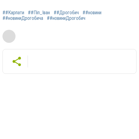
##Карпати
##Піп_Іван
##Дрогобич
##новини
##новиниДрогобича
##новиниДрогобич