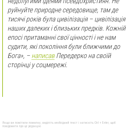
недолугими ідеями псевдохристиян. Не
руйнуйте природне середовище, там де
тисячі років була цивілізація – цивілізація
наших далеких і близьких предків. Кожній
епосі притаманні свої цінності і не нам
судити, які покоління були ближчими до
Бога», –
написав
Передерко на своїй
сторінці у соцмережі.
Якщо ви помітили помилку, виділіть необхідний текст і натисніть Ctrl + Enter, щоб
повідомити про це редакцію