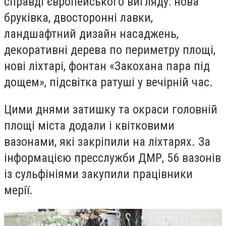
справді європейського вигляду: нова
бруківка, двосторонні лавки,
ландшафтний дизайн насаджень,
декоративні дерева по периметру площі,
нові ліхтарі, фонтан «Закохана пара під
дощем», підсвітка ратуші у вечірній час.
Цими днями затишку та окраси головній
площі міста додали і квітковими
вазонами, які закріпили на ліхтарях. За
інформацією пресслужби ДМР, 56 вазонів
із сульфініями закупили працівники
мерії.