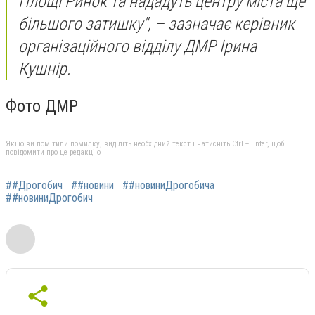
Площі Ринок та нададуть центру міста ще
більшого затишку",
– зазначає керівник
організаційного відділу ДМР Ірина
Кушнір.
Фото ДМР
Якщо ви помітили помилку, виділіть необхідний текст і натисніть Ctrl + Enter, щоб
повідомити про це редакцію
##Дрогобич
##новини
##новиниДрогобича
##новиниДрогобич