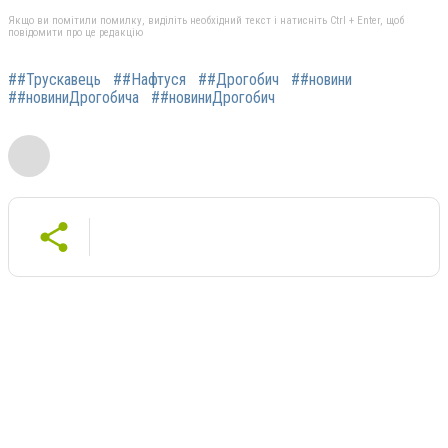
Якщо ви помітили помилку, виділіть необхідний текст і натисніть Ctrl + Enter, щоб
повідомити про це редакцію
##Трускавець
##Нафтуся
##Дрогобич
##новини
##новиниДрогобича
##новиниДрогобич