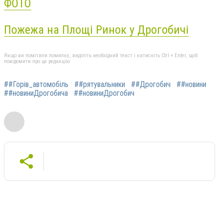
ФОТО
Пожежа на Площі Ринок у Дрогобичі
Якщо ви помітили помилку, виділіть необхідний текст і натисніть Ctrl + Enter, щоб
повідомити про це редакцію
##Горів_автомобіль
##рятувальники
##Дрогобич
##новини
##новиниДрогобича
##новиниДрогобич