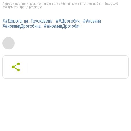
Якщо ви помітили помилку, виділіть необхідний текст і натисніть Ctrl + Enter, щоб
повідомити про це редакцію
##Дорога_на_Трускавець
##Дрогобич
##новини
##новиниДрогобича
##новиниДрогобич