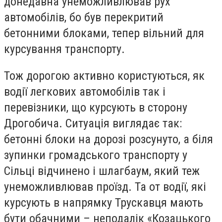
донедавна унеможливлював рух
автомобілів, бо був перекритий
бетонними блоками, тепер вільний для
курсування транспорту.
Тож дорогою активно користуються, як
водії легкових автомобілів так і
перевізники, що курсують в сторону
Дрогобича. Ситуація виглядає так:
бетонні блоки на дорозі розсунуто, а біля
зупинки громадського транспорту у
Сільці відчинено і шлагбаум, який теж
унеможливлював проїзд. Та от водії, які
курсують в напрямку Трускавця мають
бути обачними – неподалік «Козацького