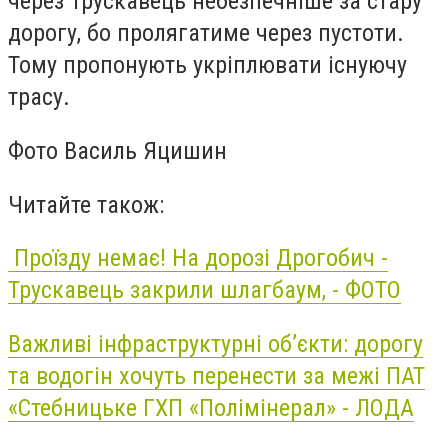
через Трускавець небезпечніше за стару
дорогу, бо пролягатиме через пустоти.
Тому пропонують укріплювати існуючу
трасу.
Фото Василь Яцишин
Читайте також:
Проїзду немає! На дорозі Дрогобич -
Трускавець закрили шлагбаум, - ФОТО
Важливі інфраструктурні об’єкти: дорогу
та водогін хочуть перенести за межі ПАТ
«Стебницьке ГХП «Полімінерал» - ЛОДА