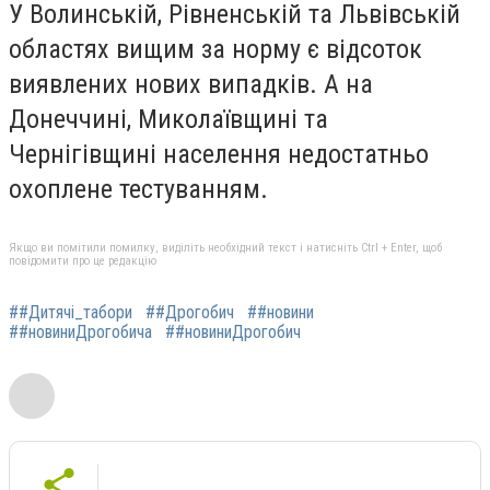
У Волинській, Рівненській та Львівській
областях вищим за норму є відсоток
виявлених нових випадків. А на
Донеччині, Миколаївщині та
Чернігівщині населення недостатньо
охоплене тестуванням.
Якщо ви помітили помилку, виділіть необхідний текст і натисніть Ctrl + Enter, щоб
повідомити про це редакцію
##Дитячі_табори
##Дрогобич
##новини
##новиниДрогобича
##новиниДрогобич