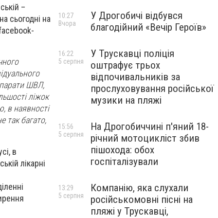
ській –
У Дрогобичі відбувся
10:27
на сьогодні на
Вчора
благодійний «Вечір Героїв»
 facebook-
У Трускавці поліція
16:22
чного
5 серпня
оштрафує трьох
відуального
відпочивальників за
апарати ШВЛ,
прослуховування російської
ільшості ліжок
музики на пляжі
, в наявності
е так багато,
На Дрогобиччині п'яний 18-
15:56
5 серпня
річний мотоцикліст збив
пішохода: обох
сі, в
госпіталізували
ській лікарні
діленні
Компанію, яка слухали
13:29
5 серпня
ширення
російськомовні пісні на
пляжі у Трускавці,