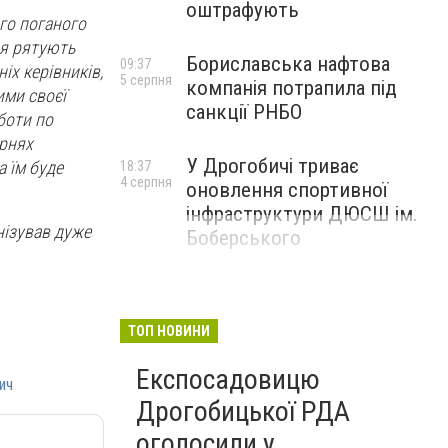
оштрафують
ого поганого
ня рятують
Бориславська нафтова
09:37
ніх керівників,
5 серпня
компанія потрапила під
ими своєї
санкції РНБО
оботи по
арнях
У Дрогобичі триває
а їм буде
18:37
4 серпня
оновлення спортивної
інфраструктури ДЮСШ ім.
нізував дуже
Боберського
ТОП НОВИНИ
Експосадовицю
ич
Дрогобицької РДА
оголосили у