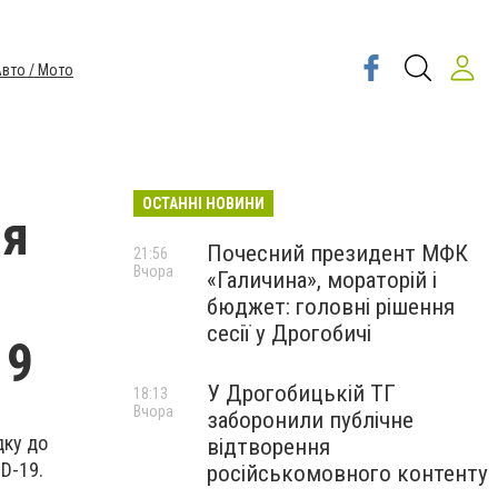
вто / Мото
ОСТАННІ НОВИНИ
ия
Почесний президент МФК
21:56
Вчора
«Галичина», мораторій і
бюджет: головні рішення
сесії у Дрогобичі
19
У Дрогобицькій ТГ
18:13
Вчора
заборонили публічне
дку до
відтворення
ID-19.
російськомовного контенту