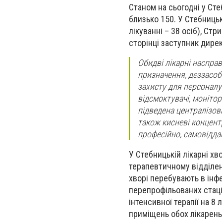
Станом на сьогодні у Сте
близько 150. У Стебницьк
лікуванні – 38 осіб), Стр
сторінці заступник дирек
Обидві лікарні наспра
призначення, деззасоб
захисту для персоналу
відсмоктувачі, монітор
підведена централізов
також кисневі концент
професійно, самовідда
У Стебницькій лікарні хв
терапевтичному відділенні
хворі перебувають в інф
перепрофільованих стаціо
інтенсивної терапії на 8
приміщень обох лікарень 