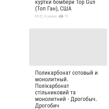
куртки бомбери Top Gun
(Топ Ган), США
10
09:22, 4 серпня
Поликарбонат сотовый и
монолитный.
Полікарбонат
стільниковий та
монолитний - Дрогобыч.
Дрогобич