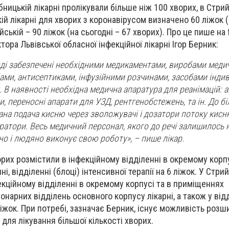
бницькій лікарні пролікували більше ніж 100 хворих, в Стрий
ій лікарні для хворих з коронавірусом визначено 60 ліжок (
ийській – 90 ліжок (на сьогодні – 67 хворих). Про це пише на
тора Львівської обласної інфекційної лікарні Ігор Берник:
вді забезпечені необхідними медикаментами, виробами меди
ами, антисептиками, інфузійними розчинами, засобами інди
. В наявності необхідна медична апаратура для реанімацій: 
и, переносні апарати для УЗД, рентгенобстежень, та ін. До б
ана подача кисню через зволожувачі і дозатори потоку кисню
ратори. Весь медичний персонал, якого до речі залишилось н
но і людяно виконує свою роботу», – пише лікар.
орих розмістили в інфекційному відділенні в окремому корпу
, відділенні (блоці) інтенсивної терапії на 6 ліжок. У Стрий
екційному відділенні в окремому корпусі та в приміщеннях
нарних відділень основного корпусу лікарні, а також у від
 ліжок. При потребі, зазначає Берник, існує можливість роз
для лікування більшої кількості хворих.