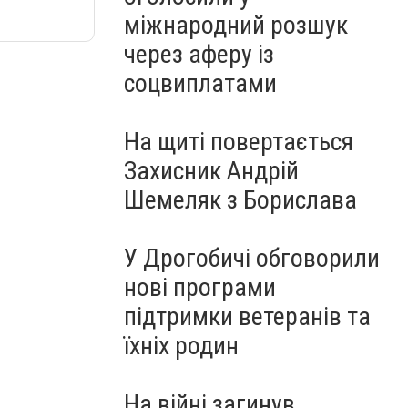
міжнародний розшук
через аферу із
соцвиплатами
На щиті повертається
Захисник Андрій
Шемеляк з Борислава
У Дрогобичі обговорили
нові програми
підтримки ветеранів та
їхніх родин
На війні загинув