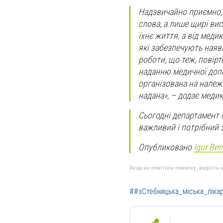
Надзвичайно приємно, 
слова, а лише щирі ви
їхнє життя, а від медик
які забезпечують наяв
роботи, що теж, повірт
наданню медичної допо
організована на належ
надана», – додає медик
Сьогодні департамент 
важливий і потрібний за
Опубликовано
Igor Ber
Якщо ви помітили помилку, виділіть нео
##зСтебницька_міська_ліка