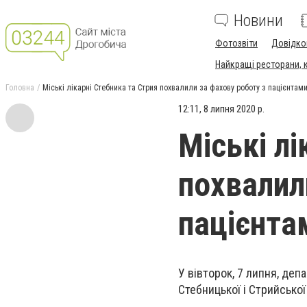
Новини
Фотозвіти
Довідко
Найкращі ресторани, ка
Головна
Міські лікарні Стебника та Стрия похвалили за фахову роботу з пацієнтам
12:11, 8 липня 2020 р.
Міські лі
похвалил
пацієнта
У вівторок, 7 липня, деп
Стебницької і Стрийської