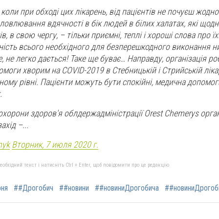
коли при обході цих лікарень, від пацієнтів не почуєш жодн
словлювання вдячності в бік людей в білих халатах, які щод
ів, в свою чергу, – тільки приємні, теплі і хороші слова про їх
ність всього необхідного для безперешкодного виконання н
е, не легко дається! Таке ще буває… Направду, організація р
моги хворим на COVID-2019 в Стебницькій і Стрийській лік
ному рівні. Пацієнти можуть бути спокійні, медична допомог
.
охорони здоров'я облдержадміністрації Orest Chemerys орга
хід –...
nyk
Вторник, 7 июля 2020 г.
бхідний текст і натисніть Ctrl + Enter, щоб повідомити про це редакцію
рня
##Дрогобич
##новини
##новиниДрогобича
##новиниДрогоб