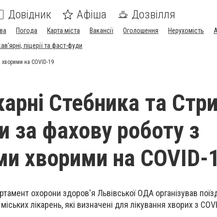
Довідник
Афіша
Дозвілля
ва
Погода
Карта міста
Вакансії
Оголошення
Нерухомість
А
в'ярні, піцерії та фаст-фуди
и хворими на COVID-19
карні Стебника та Стр
и за фахову роботу з
ми хворими на COVID-
артамент охорони здоров'я Львівської ОДА організував поїз
 міських лікарень, які визначені для лікування хворих з COV