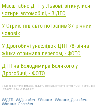
Масштабне ДТП у Львові: зіткнулися
чотири автомобілі, - ВІДЕО
У Стрию під авто потрапив 37-річний
чоловік
У Дрогобичі унаслідок ДТП 78-річна
жінка отримала перелом, - ФОТО
ДТП на Володимира Великого у
Дрогобичі, - ФОТО
Якщо ви помітили помилку, виділіть необхідний текст і натисніть Ctrl + Enter, щоб
повідомити про це редакцію
##ДТП
##Дрогобич
##новини
##новини_Дрогобича
##новини_Дрогобич