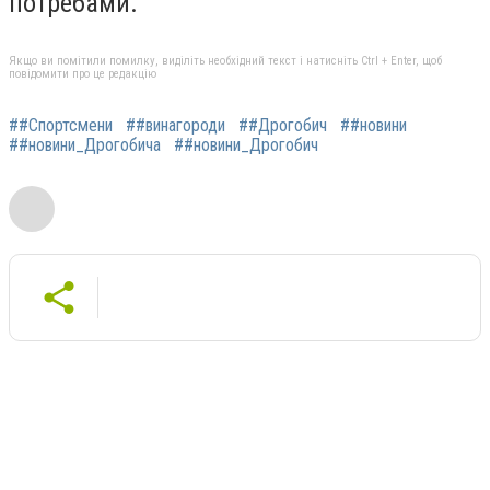
потребами.
Якщо ви помітили помилку, виділіть необхідний текст і натисніть Ctrl + Enter, щоб
повідомити про це редакцію
##Спортсмени
##винагороди
##Дрогобич
##новини
##новини_Дрогобича
##новини_Дрогобич