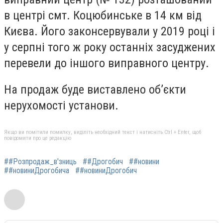
в центрі смт. Коцюбинське в 14 км від
Києва. Його законсервували у 2019 році і
у серпні того ж року останніх засуджених
перевели до іншого виправного центру.
На продаж буде виставлено об’єкти
нерухомості установи.
Якщо ви помітили помилку, виділіть необхідний текст і натисніть Ctrl + Enter, щоб
повідомити про це редакцію
##Розпродаж_в'зниць
##Дрогобич
##новини
##новиниДрогобича
##новиниДрогобич